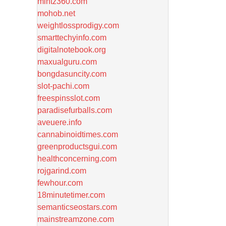
mintz360.com
mohob.net
weightlossprodigy.com
smarttechyinfo.com
digitalnotebook.org
maxualguru.com
bongdasuncity.com
slot-pachi.com
freespinsslot.com
paradisefurballs.com
aveuere.info
cannabinoidtimes.com
greenproductsgui.com
healthconcerning.com
rojgarind.com
fewhour.com
18minutetimer.com
semanticseostars.com
mainstreamzone.com