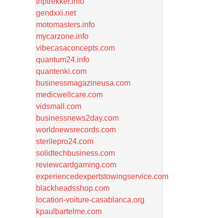
triptrekker.info
gendxxi.net
motomasters.info
mycarzone.info
vibecasaconcepts.com
quantum24.info
quantenki.com
businessmagazineusa.com
medicwellcare.com
vidsmall.com
businessnews2day.com
worldnewsrecords.com
sterilepro24.com
solidtechbusiness.com
reviewcardgaming.com
experiencedexpertstowingservice.com
blackheadsshop.com
location-voiture-casablanca.org
kpaulbartelme.com