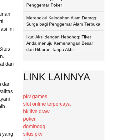
Penggemar Poker
ainan
Merangkul Keindahan Alam Damqq:
ti
Surga bagi Penggemar Alam Terbuka
asi ini
Ikuti Aksi dengan Hebohqq: Tiket
Anda menuju Kemenangan Besar
Situs
dan Hiburan Tanpa Akhir
n.
at dan
LINK LAINNYA
h dan
alitas
pkv games
ayani
slot online terpercaya
bih
hk live draw
poker
dominoqq
a yang
situs pkv