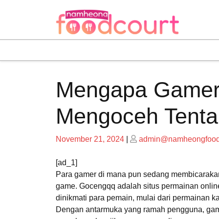
Skip
to
content
Mengapa Gamer
Mengoceh Tent
Posted
Posted
November 21, 2024
|
admin@namheongfood
on
on
[ad_1]
Para gamer di mana pun sedang membicarakan
game. Gocengqq adalah situs permainan onli
dinikmati para pemain, mulai dari permainan k
Dengan antarmuka yang ramah pengguna, game