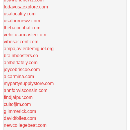
todayusaexplore.com
usalocality.com
usafournewz.com
thebalochhal.com
vehicularmaster.com
vibesaccent.com
ampajavierdemiguel.org
brainboosters.co
amberlately.com
joycebriscoe.com
aicarmina.com
mypartysupplystore.com
annforwisconsin.com
findjaipur.com
cultofjim.com
glimmerick.com
davidfollett.com
newcollegebeat.com