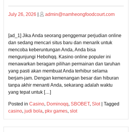
Posted
Posted
July 26, 2026
|
admin@namheongfoodcourt.com
on
on
[ad_1] Jika Anda seorang penggemar perjudian online
dan sedang mencari situs baru dan menarik untuk
mencoba keberuntungan Anda, Anda bisa
mengunjungi Hebohqq. Kasino online populer ini
menawarkan beragam pilihan permainan dan taruhan
yang pasti akan membuat Anda terhibur selama
berjam-jam. Dengan kemenangan besar dan hiburan
tanpa akhir menanti Anda, sekarang adalah waktu
yang tepat untuk […]
Posted in
Casino
,
Dominoqq
,
SBOBET
,
Slot
|
Tagged
casino
,
judi bola
,
pkv games
,
slot