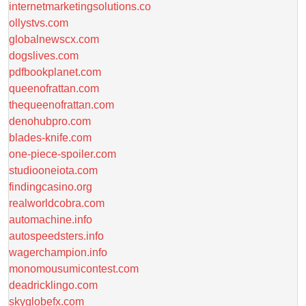
internetmarketingsolutions.co
ollystvs.com
globalnewscx.com
dogslives.com
pdfbookplanet.com
queenofrattan.com
thequeenofrattan.com
denohubpro.com
blades-knife.com
one-piece-spoiler.com
studiooneiota.com
findingcasino.org
realworldcobra.com
automachine.info
autospeedsters.info
wagerchampion.info
monomousumicontest.com
deadricklingo.com
skyglobefx.com