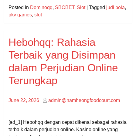
Posted in
Dominoqq
,
SBOBET
,
Slot
|
Tagged
judi bola
,
pkv games
,
slot
Hebohqq: Rahasia
Terbaik yang Disimpan
dalam Perjudian Online
Terungkap
Posted
Posted
June 22, 2026
|
admin@namheongfoodcourt.com
on
on
[ad_1] Hebohqq dengan cepat dikenal sebagai rahasia
terbaik dalam perjudian online. Kasino online yang