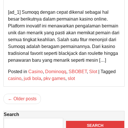
[ad_1] Sumoqq dengan cepat dikenal sebagai hal
besar berikutnya dalam permainan kasino online.
Platform inovatif ini menawarkan pengalaman bermain
unik dan menarik yang pasti akan memikat pemain dari
semua tingkat keahlian. Salah satu fitur menonjol dari
Sumoqq adalah beragam permainannya. Dari kasino
tradisional favorit seperti blackjack dan roulette hingga
penawaran baru yang menarik seperti mesin […]
Posted in
Casino
,
Dominoqq
,
SBOBET
,
Slot
|
Tagged
casino
,
judi bola
,
pkv games
,
slot
Posts
Older posts
navigation
Search
SEARCH