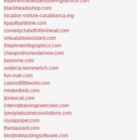
experiencedexpertstowingservice.com
blackheadsshop.com
location-voiture-casablanca.org
kpaulbartelme.com
comedyclubofhiltonhead.com
virtualartsassistant.com
theprimeinfographics.com
cheapvaliumordernow.com
beenime.com
sodecia-kemmerich.com
fun-mak.com
casino888world.com
misterdbnb.com
jkmezcal.com
intervaltrainingexercises.com
tyestylebusinesssolutions.com
royalpoipet.com
thestaurant.com
bestlinktrackingsoftware.com