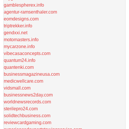
gamblespherex.info
agentur-ramsenthaler.com
eomdesigns.com
triptrekker.info
gendxxi.net
motomasters.info
mycarzone.info
vibecasaconcepts.com
quantum24.info
quantenki.com
businessmagazineusa.com
medicwellcare.com
vidsmall.com
businessnews2day.com
worldnewsrecords.com
sterilepro24.com
solidtechbusiness.com
reviewcardgaming.com