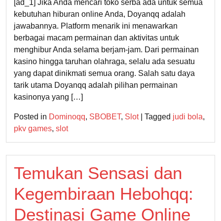
[ad_1] Jika Anda mencari toko serba ada untuk semua
kebutuhan hiburan online Anda, Doyanqq adalah
jawabannya. Platform menarik ini menawarkan
berbagai macam permainan dan aktivitas untuk
menghibur Anda selama berjam-jam. Dari permainan
kasino hingga taruhan olahraga, selalu ada sesuatu
yang dapat dinikmati semua orang. Salah satu daya
tarik utama Doyanqq adalah pilihan permainan
kasinonya yang […]
Posted in
Dominoqq
,
SBOBET
,
Slot
|
Tagged
judi bola
,
pkv games
,
slot
Temukan Sensasi dan
Kegembiraan Hebohqq:
Destinasi Game Online