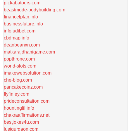
pickabatours.com
beastmode-bodybuilding.com
financelplan.info
businessfuture.info
infojudibet.com
cbdmap.info
deanbeanxn.com
matkarajdhanigame.com
popthrone.com
world-slots.com
imakewebsolution.com
che-blog.com
pancakecoinz.com
flyfinley.com
prideconsultation.com
hountinglil.info
chakraaffirmations.net
bestjokes4u.com
lustgurgaon.com