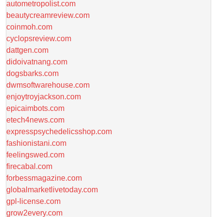
autometropolist.com
beautycreamreview.com
coinmoh.com
cyclopsreview.com
dattgen.com
didoivatnang.com
dogsbarks.com
dwmsoftwarehouse.com
enjoytroyjackson.com
epicaimbots.com
etech4news.com
expresspsychedelicsshop.com
fashionistani.com
feelingswed.com
firecabal.com
forbessmagazine.com
globalmarketlivetoday.com
gpl-license.com
grow2every.com