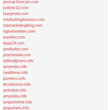
journal-francais.com
justintv10.com
lawyerule.com
mediamingleseaco.com
mtsmarketingblog.com
nghekiemtien.com
wasirku.com
tejas24.com
poolturbo.com
prachestait.com
artforafghans.info
airvendio.info
healthexe.info
puretecx.info
tecadvance.info
aminityio.info
amiolahu.info
ampacheme.info
ampullahu.info