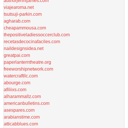
authorjennijames.com
viajearoma.net
tsutsuji-parkin.com
agharab.com
cheapammousa.com
thepositiveladiessoccerclub.com
recetasdecocinafaciles.com
naildesignsidea.net
greatpai.com
paperlanterntheatre.org
freeworshipnetwork.com
watercraftllc.com
abourge.com
afiliixs.com
alharammallz.com
americanbulletins.com
asespares.com
arabianstime.com
atticabblues.com