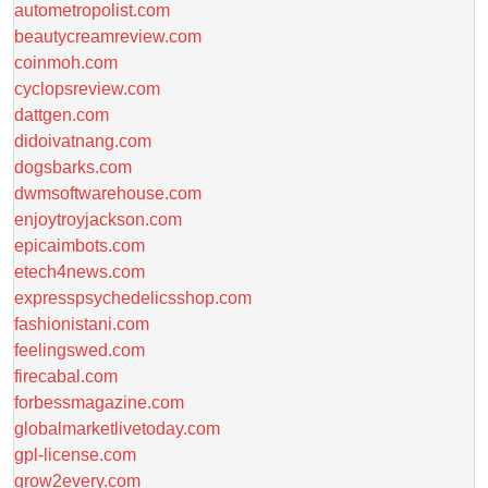
autometropolist.com
beautycreamreview.com
coinmoh.com
cyclopsreview.com
dattgen.com
didoivatnang.com
dogsbarks.com
dwmsoftwarehouse.com
enjoytroyjackson.com
epicaimbots.com
etech4news.com
expresspsychedelicsshop.com
fashionistani.com
feelingswed.com
firecabal.com
forbessmagazine.com
globalmarketlivetoday.com
gpl-license.com
grow2every.com