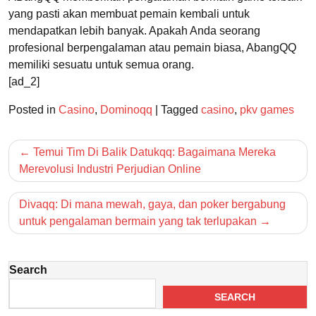
yang pasti akan membuat pemain kembali untuk
mendapatkan lebih banyak. Apakah Anda seorang
profesional berpengalaman atau pemain biasa, AbangQQ
memiliki sesuatu untuk semua orang.
[ad_2]
Posted in
Casino
,
Dominoqq
|
Tagged
casino
,
pkv games
Post
Temui Tim Di Balik Datukqq: Bagaimana Mereka
navigation
Merevolusi Industri Perjudian Online
Divaqq: Di mana mewah, gaya, dan poker bergabung
untuk pengalaman bermain yang tak terlupakan
Search
SEARCH