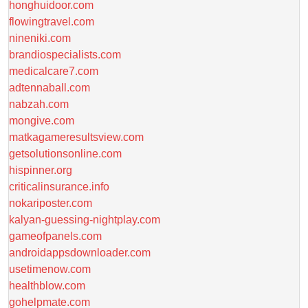
honghuidoor.com
flowingtravel.com
nineniki.com
brandiospecialists.com
medicalcare7.com
adtennaball.com
nabzah.com
mongive.com
matkagameresultsview.com
getsolutionsonline.com
hispinner.org
criticalinsurance.info
nokariposter.com
kalyan-guessing-nightplay.com
gameofpanels.com
androidappsdownloader.com
usetimenow.com
healthblow.com
gohelpmate.com