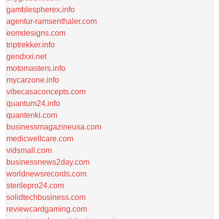
gamblespherex.info
agentur-ramsenthaler.com
eomdesigns.com
triptrekker.info
gendxxi.net
motomasters.info
mycarzone.info
vibecasaconcepts.com
quantum24.info
quantenki.com
businessmagazineusa.com
medicwellcare.com
vidsmall.com
businessnews2day.com
worldnewsrecords.com
sterilepro24.com
solidtechbusiness.com
reviewcardgaming.com