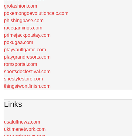
grofashion.com
pokemongoevolutioncalc.com
phishingbase.com
racegamings.com
primejackpotstay.com
pokugaa.com
playvaultgame.com
playgrandresorts.com
romsportal.com
sportsdocfestival.com
shestylestore.com
thingsiwontfinish.com
Links
usafullnewz.com
uktimenetwork.com