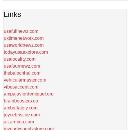
Links
usafullnewz.com
uktimenetwork.com
usaworldnewz.com
todayusaexplore.com
usalocality.com
usafournewz.com
thebalochhal.com
vehicularmaster.com
vibesaccent.com
ampajavierdemiguel.org
brainboosters.co
amberlately.com
joycebriscoe.com
aicarmina.com
mypartysupplystore.com