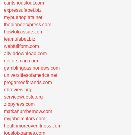
cantshoutitout.com
expressufabet.biz
mypuertoplata.net
thepioneerxpress.com
howtofixissue.com
teamufabet.biz
webfullform.com
allviddownload.com
decorsmag.com
gamblingcasinonews.com
universitiesofamerica.net
progameofbrands.com
qbreview.org
servicewueste.org
zippyrevs.com
matkanumbernow.com
myjobcirculars.com
healthmoreoverfitness.com
topslotxgames.com