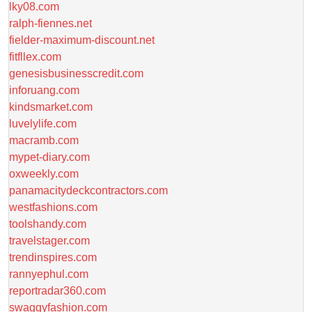
lky08.com
ralph-fiennes.net
fielder-maximum-discount.net
fitfllex.com
genesisbusinesscredit.com
inforuang.com
kindsmarket.com
luvelylife.com
macramb.com
mypet-diary.com
oxweekly.com
panamacitydeckcontractors.com
westfashions.com
toolshandy.com
travelstager.com
trendinspires.com
rannyephul.com
reportradar360.com
swaggyfashion.com