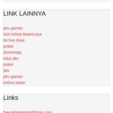
LINK LAINNYA
pkv games
slot online terpercaya
hk live draw
poker
dominoqq
situs pkv
poker
pkv
pkv games
online poker
Links
thecedarglenmaltshop.com