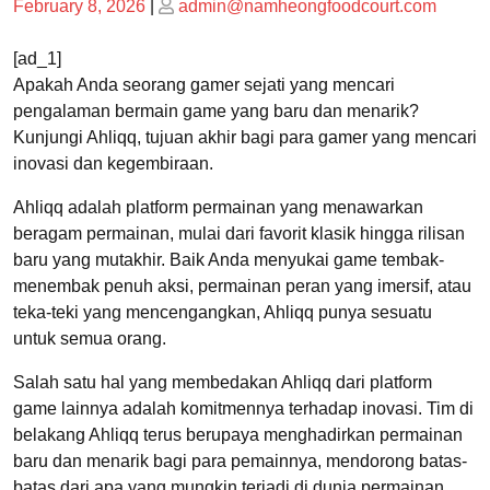
Posted
Posted
February 8, 2026
|
admin@namheongfoodcourt.com
on
on
[ad_1]
Apakah Anda seorang gamer sejati yang mencari
pengalaman bermain game yang baru dan menarik?
Kunjungi Ahliqq, tujuan akhir bagi para gamer yang mencari
inovasi dan kegembiraan.
Ahliqq adalah platform permainan yang menawarkan
beragam permainan, mulai dari favorit klasik hingga rilisan
baru yang mutakhir. Baik Anda menyukai game tembak-
menembak penuh aksi, permainan peran yang imersif, atau
teka-teki yang mencengangkan, Ahliqq punya sesuatu
untuk semua orang.
Salah satu hal yang membedakan Ahliqq dari platform
game lainnya adalah komitmennya terhadap inovasi. Tim di
belakang Ahliqq terus berupaya menghadirkan permainan
baru dan menarik bagi para pemainnya, mendorong batas-
batas dari apa yang mungkin terjadi di dunia permainan.