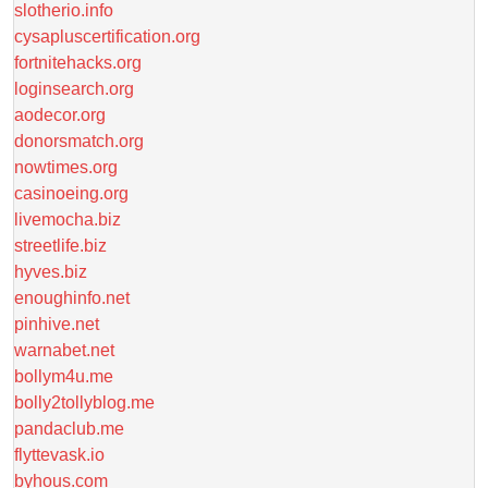
slotherio.info
cysapluscertification.org
fortnitehacks.org
loginsearch.org
aodecor.org
donorsmatch.org
nowtimes.org
casinoeing.org
livemocha.biz
streetlife.biz
hyves.biz
enoughinfo.net
pinhive.net
warnabet.net
bollym4u.me
bolly2tollyblog.me
pandaclub.me
flyttevask.io
byhous.com