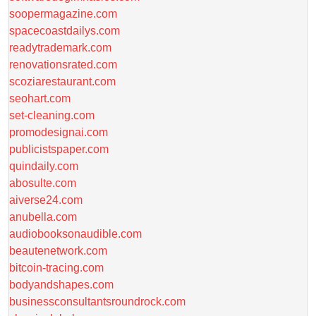
soopermagazine.com
spacecoastdailys.com
readytrademark.com
renovationsrated.com
scoziarestaurant.com
seohart.com
set-cleaning.com
promodesignai.com
publicistspaper.com
quindaily.com
abosulte.com
aiverse24.com
anubella.com
audiobooksonaudible.com
beautenetwork.com
bitcoin-tracing.com
bodyandshapes.com
businessconsultantsroundrock.com