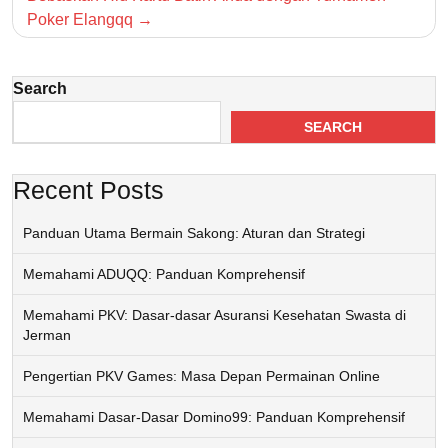
Poker Elangqq
Search
SEARCH
Recent Posts
Panduan Utama Bermain Sakong: Aturan dan Strategi
Memahami ADUQQ: Panduan Komprehensif
Memahami PKV: Dasar-dasar Asuransi Kesehatan Swasta di
Jerman
Pengertian PKV Games: Masa Depan Permainan Online
Memahami Dasar-Dasar Domino99: Panduan Komprehensif