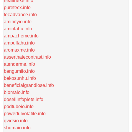
healthexe.info
puretecx.info
tecadvance.info
aminityio.info
amiolahu.info
ampacheme.info
ampullahu.info
aromaxme.info
asserthatecontrast.info
atenderme.info
bangumiio.info
bekosunhu.info
beneficialgrandiose.info
blomaio.info
dosellinfoplete.info
podtubeio.info
powerfulvolatile.info
qvidsio.info
shumaio.info