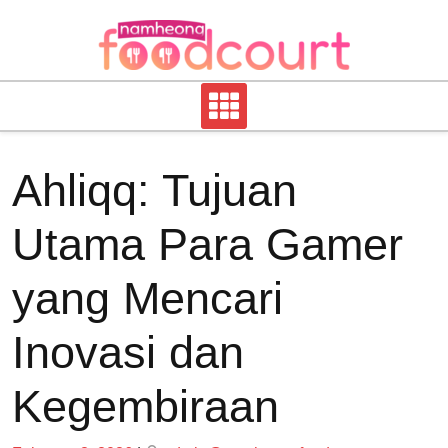
Skip
to
content
Ahliqq: Tujuan
Utama Para Gamer
yang Mencari
Inovasi dan
Kegembiraan