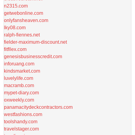
n2315.com
getwebonline.com
onlyfansheaven.com
lky08.com
ralph-fiennes.net
fielder-maximum-discount.net
fitfllex.com
genesisbusinesscredit.com
inforuang.com
kindsmarket.com
luvelylife.com
macramb.com
mypet-diary.com
oxweekly.com
panamacitydeckcontractors.com
westfashions.com
toolshandy.com
travelstager.com