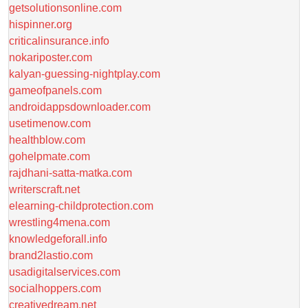
getsolutionsonline.com
hispinner.org
criticalinsurance.info
nokariposter.com
kalyan-guessing-nightplay.com
gameofpanels.com
androidappsdownloader.com
usetimenow.com
healthblow.com
gohelpmate.com
rajdhani-satta-matka.com
writerscraft.net
elearning-childprotection.com
wrestling4mena.com
knowledgeforall.info
brand2lastio.com
usadigitalservices.com
socialhoppers.com
creativedream.net