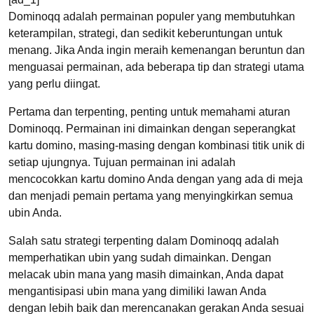
Dominoqq adalah permainan populer yang membutuhkan
keterampilan, strategi, dan sedikit keberuntungan untuk
menang. Jika Anda ingin meraih kemenangan beruntun dan
menguasai permainan, ada beberapa tip dan strategi utama
yang perlu diingat.
Pertama dan terpenting, penting untuk memahami aturan
Dominoqq. Permainan ini dimainkan dengan seperangkat
kartu domino, masing-masing dengan kombinasi titik unik di
setiap ujungnya. Tujuan permainan ini adalah
mencocokkan kartu domino Anda dengan yang ada di meja
dan menjadi pemain pertama yang menyingkirkan semua
ubin Anda.
Salah satu strategi terpenting dalam Dominoqq adalah
memperhatikan ubin yang sudah dimainkan. Dengan
melacak ubin mana yang masih dimainkan, Anda dapat
mengantisipasi ubin mana yang dimiliki lawan Anda
dengan lebih baik dan merencanakan gerakan Anda sesuai