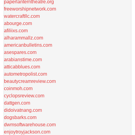
paperlanterntheatre.org
freeworshipnetwork.com
watercraftllc.com
abourge.com
afiliixs.com
alharammallz.com
americanbulletins.com
asespares.com
arabianstime.com
atticabblues.com
autometropolist.com
beautycreamreview.com
coinmoh.com
cyclopsreview.com
dattgen.com
didoivatnang.com
dogsbarks.com
dwmsoftwarehouse.com
enjoytroyjackson.com