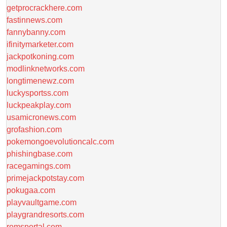
getprocrackhere.com
fastinnews.com
fannybanny.com
ifinitymarketer.com
jackpotkoning.com
modlinknetworks.com
longtimenewz.com
luckysportss.com
luckpeakplay.com
usamicronews.com
grofashion.com
pokemongoevolutioncalc.com
phishingbase.com
racegamings.com
primejackpotstay.com
pokugaa.com
playvaultgame.com
playgrandresorts.com
romsportal.com