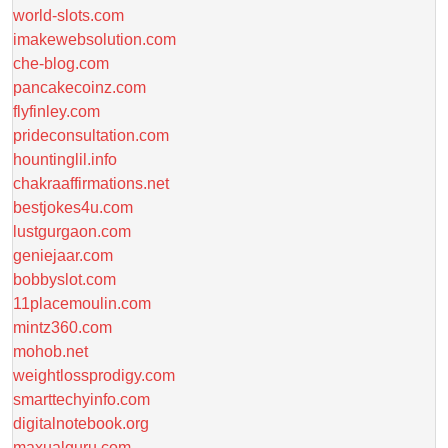
world-slots.com
imakewebsolution.com
che-blog.com
pancakecoinz.com
flyfinley.com
prideconsultation.com
hountinglil.info
chakraaffirmations.net
bestjokes4u.com
lustgurgaon.com
geniejaar.com
bobbyslot.com
11placemoulin.com
mintz360.com
mohob.net
weightlossprodigy.com
smarttechyinfo.com
digitalnotebook.org
maxualguru.com