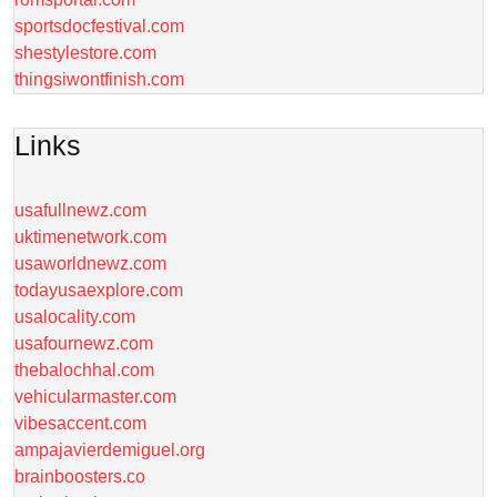
sportsdocfestival.com
shestylestore.com
thingsiwontfinish.com
Links
usafullnewz.com
uktimenetwork.com
usaworldnewz.com
todayusaexplore.com
usalocality.com
usafournewz.com
thebalochhal.com
vehicularmaster.com
vibesaccent.com
ampajavierdemiguel.org
brainboosters.co