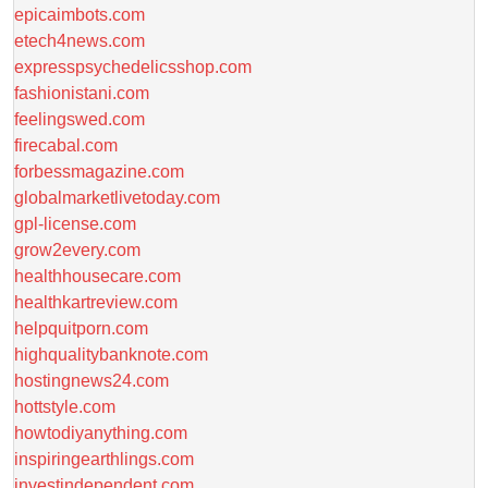
epicaimbots.com
etech4news.com
expresspsychedelicsshop.com
fashionistani.com
feelingswed.com
firecabal.com
forbessmagazine.com
globalmarketlivetoday.com
gpl-license.com
grow2every.com
healthhousecare.com
healthkartreview.com
helpquitporn.com
highqualitybanknote.com
hostingnews24.com
hottstyle.com
howtodiyanything.com
inspiringearthlings.com
investindependent.com