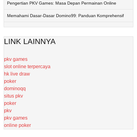
Pengertian PKV Games: Masa Depan Permainan Online
Memahami Dasar-Dasar Domino99: Panduan Komprehensif
LINK LAINNYA
pkv games
slot online terpercaya
hk live draw
poker
dominoqq
situs pkv
poker
pkv
pkv games
online poker