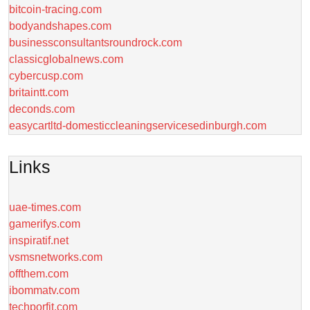
bitcoin-tracing.com
bodyandshapes.com
businessconsultantsroundrock.com
classicglobalnews.com
cybercusp.com
britaintt.com
deconds.com
easycartltd-domesticcleaningservicesedinburgh.com
Links
uae-times.com
gamerifys.com
inspiratif.net
vsmsnetworks.com
offthem.com
ibommatv.com
techporfit.com