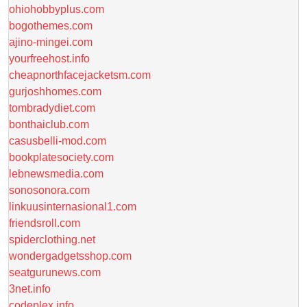
ohiohobbyplus.com
bogothemes.com
ajino-mingei.com
yourfreehost.info
cheapnorthfacejacketsm.com
gurjoshhomes.com
tombradydiet.com
bonthaiclub.com
casusbelli-mod.com
bookplatesociety.com
lebnewsmedia.com
sonosonora.com
linkuusinternasional1.com
friendsroll.com
spiderclothing.net
wondergadgetsshop.com
seatgurunews.com
3net.info
codeplex.info