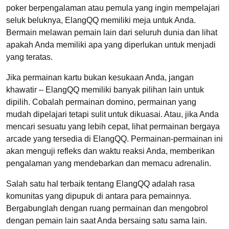
poker berpengalaman atau pemula yang ingin mempelajari
seluk beluknya, ElangQQ memiliki meja untuk Anda.
Bermain melawan pemain lain dari seluruh dunia dan lihat
apakah Anda memiliki apa yang diperlukan untuk menjadi
yang teratas.
Jika permainan kartu bukan kesukaan Anda, jangan
khawatir – ElangQQ memiliki banyak pilihan lain untuk
dipilih. Cobalah permainan domino, permainan yang
mudah dipelajari tetapi sulit untuk dikuasai. Atau, jika Anda
mencari sesuatu yang lebih cepat, lihat permainan bergaya
arcade yang tersedia di ElangQQ. Permainan-permainan ini
akan menguji refleks dan waktu reaksi Anda, memberikan
pengalaman yang mendebarkan dan memacu adrenalin.
Salah satu hal terbaik tentang ElangQQ adalah rasa
komunitas yang dipupuk di antara para pemainnya.
Bergabunglah dengan ruang permainan dan mengobrol
dengan pemain lain saat Anda bersaing satu sama lain.