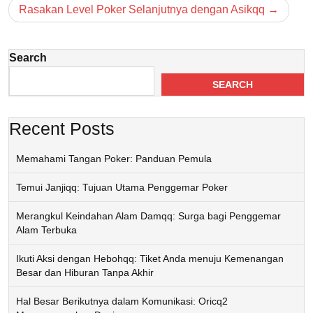
Rasakan Level Poker Selanjutnya dengan Asikqq
Search
SEARCH
Recent Posts
Memahami Tangan Poker: Panduan Pemula
Temui Janjiqq: Tujuan Utama Penggemar Poker
Merangkul Keindahan Alam Damqq: Surga bagi Penggemar
Alam Terbuka
Ikuti Aksi dengan Hebohqq: Tiket Anda menuju Kemenangan
Besar dan Hiburan Tanpa Akhir
Hal Besar Berikutnya dalam Komunikasi: Oricq2