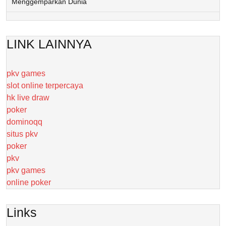
Menggemparkan Dunia
LINK LAINNYA
pkv games
slot online terpercaya
hk live draw
poker
dominoqq
situs pkv
poker
pkv
pkv games
online poker
Links