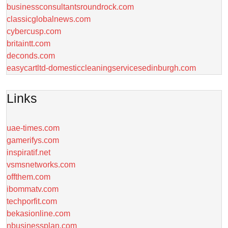
businessconsultantsroundrock.com
classicglobalnews.com
cybercusp.com
britaintt.com
deconds.com
easycartltd-domesticcleaningservicesedinburgh.com
Links
uae-times.com
gamerifys.com
inspiratif.net
vsmsnetworks.com
offthem.com
ibommatv.com
techporfit.com
bekasionline.com
nbusinessplan.com