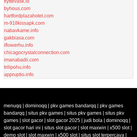
flyttevask.io
byhous.com
hartfordplazahotel.com
m-918kissapk.com
nabavkame.info
gakbiasa.com
iflowerhu.info
chicagocrystalconnection.com
imanabadii.com
trilipohu.info
appruptio.info
menuqq
|
dominoqq
|
pkv games bandarqq
|
pkv games
bandarqq
|
situs pkv games
|
situs pkv games
|
situs pkv
games
|
slot gacor
|
slot gacor 2025
|
judi bola
|
dominoqq
|
slot gacor hari ini
|
situs slot gacor
|
slot maxwin
|
x500 slot
|
demo slot
|
slot maxwin
|
x500 slot
|
situs slot terpercaya
|