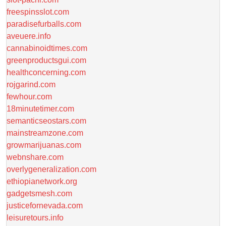
freespinsslot.com
paradisefurballs.com
aveuere.info
cannabinoidtimes.com
greenproductsgui.com
healthconcerning.com
rojgarind.com
fewhour.com
18minutetimer.com
semanticseostars.com
mainstreamzone.com
growmarijuanas.com
webnshare.com
overlygeneralization.com
ethiopianetwork.org
gadgetsmesh.com
justicefornevada.com
leisuretours.info