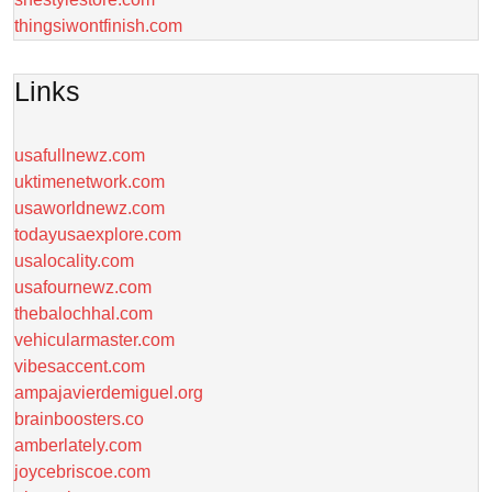
thingsiwontfinish.com
Links
usafullnewz.com
uktimenetwork.com
usaworldnewz.com
todayusaexplore.com
usalocality.com
usafournewz.com
thebalochhal.com
vehicularmaster.com
vibesaccent.com
ampajavierdemiguel.org
brainboosters.co
amberlately.com
joycebriscoe.com