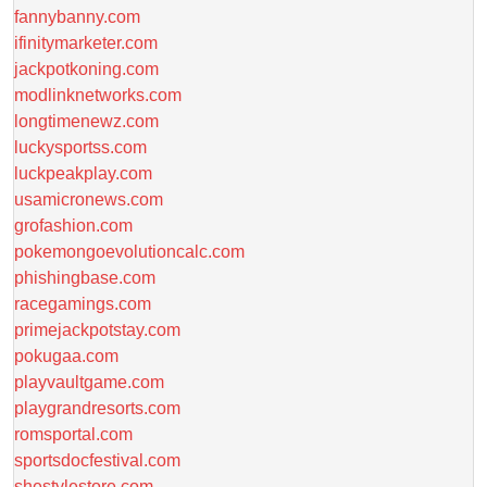
fannybanny.com
ifinitymarketer.com
jackpotkoning.com
modlinknetworks.com
longtimenewz.com
luckysportss.com
luckpeakplay.com
usamicronews.com
grofashion.com
pokemongoevolutioncalc.com
phishingbase.com
racegamings.com
primejackpotstay.com
pokugaa.com
playvaultgame.com
playgrandresorts.com
romsportal.com
sportsdocfestival.com
shestylestore.com