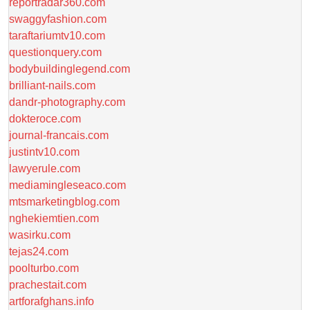
reportradar360.com
swaggyfashion.com
taraftariumtv10.com
questionquery.com
bodybuildinglegend.com
brilliant-nails.com
dandr-photography.com
dokteroce.com
journal-francais.com
justintv10.com
lawyerule.com
mediamingleseaco.com
mtsmarketingblog.com
nghekiemtien.com
wasirku.com
tejas24.com
poolturbo.com
prachestait.com
artforafghans.info