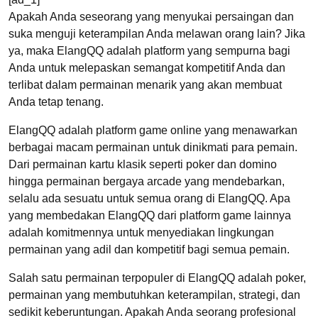
Apakah Anda seseorang yang menyukai persaingan dan
suka menguji keterampilan Anda melawan orang lain? Jika
ya, maka ElangQQ adalah platform yang sempurna bagi
Anda untuk melepaskan semangat kompetitif Anda dan
terlibat dalam permainan menarik yang akan membuat
Anda tetap tenang.
ElangQQ adalah platform game online yang menawarkan
berbagai macam permainan untuk dinikmati para pemain.
Dari permainan kartu klasik seperti poker dan domino
hingga permainan bergaya arcade yang mendebarkan,
selalu ada sesuatu untuk semua orang di ElangQQ. Apa
yang membedakan ElangQQ dari platform game lainnya
adalah komitmennya untuk menyediakan lingkungan
permainan yang adil dan kompetitif bagi semua pemain.
Salah satu permainan terpopuler di ElangQQ adalah poker,
permainan yang membutuhkan keterampilan, strategi, dan
sedikit keberuntungan. Apakah Anda seorang profesional