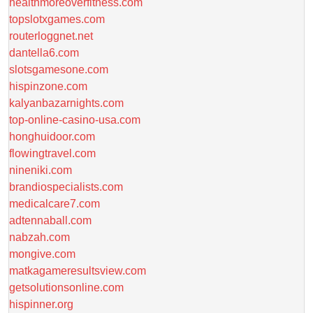
healthmoreoverfitness.com
topslotxgames.com
routerloggnet.net
dantella6.com
slotsgamesone.com
hispinzone.com
kalyanbazarnights.com
top-online-casino-usa.com
honghuidoor.com
flowingtravel.com
nineniki.com
brandiospecialists.com
medicalcare7.com
adtennaball.com
nabzah.com
mongive.com
matkagameresultsview.com
getsolutionsonline.com
hispinner.org