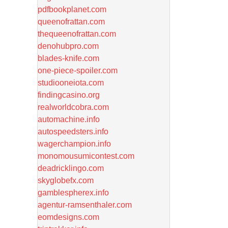
pdfbookplanet.com
queenofrattan.com
thequeenofrattan.com
denohubpro.com
blades-knife.com
one-piece-spoiler.com
studiooneiota.com
findingcasino.org
realworldcobra.com
automachine.info
autospeedsters.info
wagerchampion.info
monomousumicontest.com
deadricklingo.com
skyglobefx.com
gamblespherex.info
agentur-ramsenthaler.com
eomdesigns.com