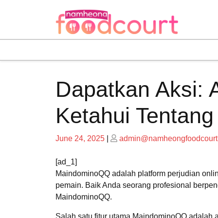
Skip
to
content
Dapatkan Aksi: 
Ketahui Tentan
Posted
Posted
June 24, 2025
|
admin@namheongfoodcourt
on
on
[ad_1]
MaindominoQQ adalah platform perjudian onli
pemain. Baik Anda seorang profesional berpe
MaindominoQQ.
Salah satu fitur utama MaindominoQQ adalah 