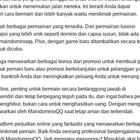
n untuk menemukan jalan mereka. Ini berarti Anda dapat
ri cara bermain dan lebih banyak waktu menikmati permainan.
ah berbagai permainan yang tersedia. Dari permainan kasino
 opsi yang lebih unik seperti domino dan capsa susun, tidak ada
 maindominoqq. Plus, dengan game baru ditambahkan secara te
uk dicoba.
 juga menawarkan berbagai bonus dan promosi untuk membuat 
ntuk pemain baru atau promosi berkelanjutan untuk pelanggan y
n bankroll Anda dan meningkatkan peluang Anda untuk menang 
online, penting untuk bermain secara bertanggung jawab di
ndiri dan tetap berpegang teguh pada itu, dan ingat bahwa pe
enghibur, bukan cara untuk menghasilkan uang. Dengan meng
tawarkan oleh MaindominoQQ saat tetap aman dan terkendali.
tform perjudian online yang fantastis yang menawarkan berba
inikmati pemain. Baik Anda seorang profesional berpengalama
 di MaindominoQQ. Jadi mengapa menunggu? Masuklah aksi har