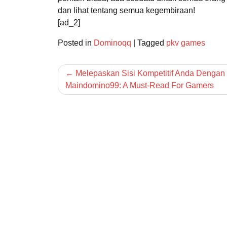
dan lihat tentang semua kegembiraan!
[ad_2]
Posted in
Dominoqq
|
Tagged
pkv games
Post
Melepaskan Sisi Kompetitif Anda Dengan
Maindomino99: A Must-Read For Gamers
navigation