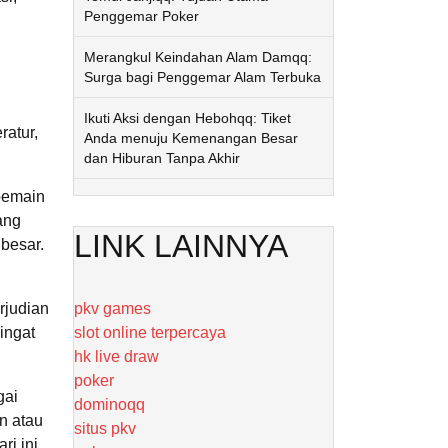
Penggemar Poker
Merangkul Keindahan Alam Damqq:
Surga bagi Penggemar Alam Terbuka
Ikuti Aksi dengan Hebohqq: Tiket
ratur,
Anda menuju Kemenangan Besar
dan Hiburan Tanpa Akhir
pemain
ang
LINK LAINNYA
besar.
rjudian
pkv games
ingat
slot online terpercaya
hk live draw
poker
gai
dominoqq
n atau
situs pkv
i ini