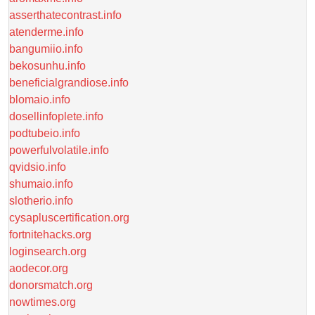
asserthatecontrast.info
atenderme.info
bangumiio.info
bekosunhu.info
beneficialgrandiose.info
blomaio.info
dosellinfoplete.info
podtubeio.info
powerfulvolatile.info
qvidsio.info
shumaio.info
slotherio.info
cysapluscertification.org
fortnitehacks.org
loginsearch.org
aodecor.org
donorsmatch.org
nowtimes.org