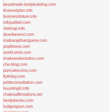
beastmode-bodybuilding.com
financelplan.info
businessfuture.info
infojudibet.com
cbdmap.info
deanbeanxn.com
matkarajdhanigame.com
popthrone.com
world-slots.com
imakewebsolution.com
che-blog.com
pancakecoinz.com
flyfinley.com
prideconsultation.com
hountinglil.info
chakraaffirmations.net
bestjokes4u.com
lustgurgaon.com