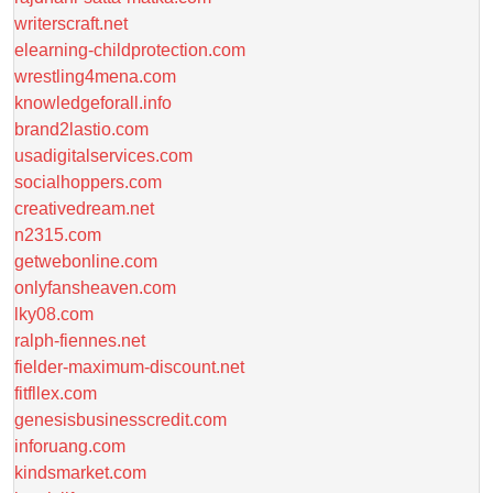
writerscraft.net
elearning-childprotection.com
wrestling4mena.com
knowledgeforall.info
brand2lastio.com
usadigitalservices.com
socialhoppers.com
creativedream.net
n2315.com
getwebonline.com
onlyfansheaven.com
lky08.com
ralph-fiennes.net
fielder-maximum-discount.net
fitfllex.com
genesisbusinesscredit.com
inforuang.com
kindsmarket.com