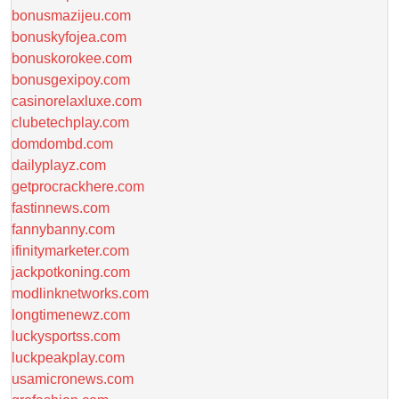
bonusmazijeu.com
bonuskyfojea.com
bonuskorokee.com
bonusgexipoy.com
casinorelaxluxe.com
clubetechplay.com
domdombd.com
dailyplayz.com
getprocrackhere.com
fastinnews.com
fannybanny.com
ifinitymarketer.com
jackpotkoning.com
modlinknetworks.com
longtimenewz.com
luckysportss.com
luckpeakplay.com
usamicronews.com