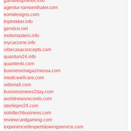
gamblespherex.info
agentur-ramsenthaler.com
eomdesigns.com
triptrekker.info
gendxxi.net
motomasters.info
mycarzone.info
vibecasaconcepts.com
quantum24.info
quantenki.com
businessmagazineusa.com
medicwellcare.com
vidsmall.com
businessnews2day.com
worldnewsrecords.com
sterilepro24.com
solidtechbusiness.com
reviewcardgaming.com
experiencedexpertstowingservice.com