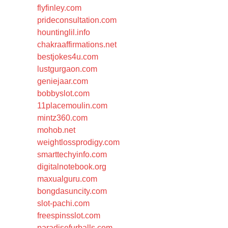
flyfinley.com
prideconsultation.com
hountinglil.info
chakraaffirmations.net
bestjokes4u.com
lustgurgaon.com
geniejaar.com
bobbyslot.com
11placemoulin.com
mintz360.com
mohob.net
weightlossprodigy.com
smarttechyinfo.com
digitalnotebook.org
maxualguru.com
bongdasuncity.com
slot-pachi.com
freespinsslot.com
paradisefurballs.com