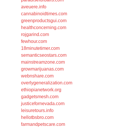
aveuere.info
cannabinoidtimes.com
greenproductsgui.com
healthconcerning.com
rojgarind.com
fewhour.com
18minutetimer.com
semanticseostars.com
mainstreamzone.com
growmarijuanas.com
webnshare.com
overlygeneralization.com
ethiopianetwork.org
gadgetsmesh.com
justicefornevada.com
leisuretours.info
hellotbsbro.com
farmandpetscare.com