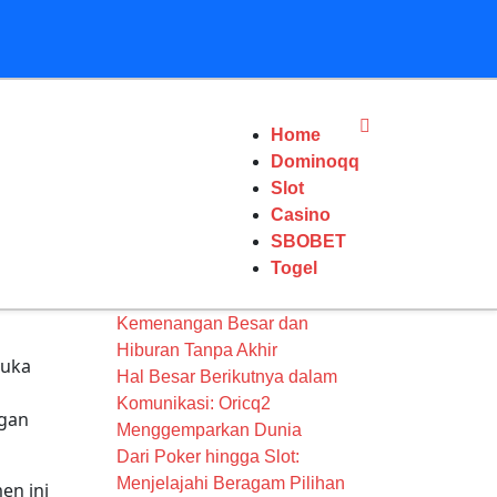
Search
Search
Recent Posts
ngqq
Home
Temui Janjiqq: Tujuan Utama
er
Dominoqq
Penggemar Poker
Slot
Merangkul Keindahan Alam
Casino
Damqq: Surga bagi Penggemar
SBOBET
Alam Terbuka
ngqq
Togel
Ikuti Aksi dengan Hebohqq:
Tiket Anda menuju
Kemenangan Besar dan
Hiburan Tanpa Akhir
suka
Hal Besar Berikutnya dalam
Komunikasi: Oricq2
ngan
Menggemparkan Dunia
Dari Poker hingga Slot:
Menjelajahi Beragam Pilihan
en ini