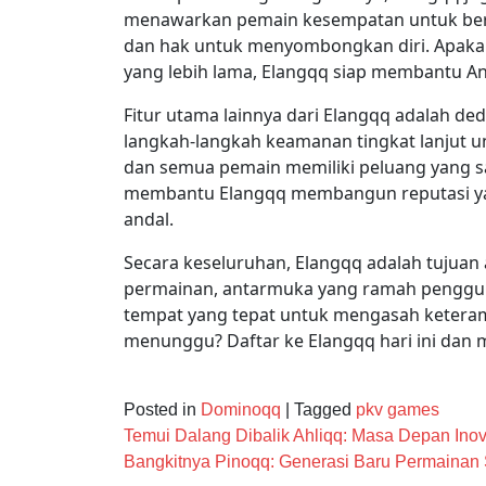
menawarkan pemain kesempatan untuk bers
dan hak untuk menyombongkan diri. Apakah
yang lebih lama, Elangqq siap membantu A
Fitur utama lainnya dari Elangqq adalah de
langkah-langkah keamanan tingkat lanjut 
dan semua pemain memiliki peluang yang s
membantu Elangqq membangun reputasi yan
andal.
Secara keseluruhan, Elangqq adalah tujuan
permainan, antarmuka yang ramah pengguna
tempat yang tepat untuk mengasah keteram
menunggu? Daftar ke Elangqq hari ini dan 
Posted in
Dominoqq
|
Tagged
pkv games
Post
Temui Dalang Dibalik Ahliqq: Masa Depan Ino
Bangkitnya Pinoqq: Generasi Baru Permainan 
navigation