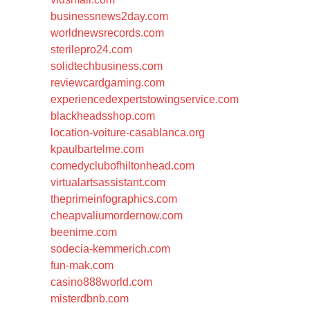
businessnews2day.com
worldnewsrecords.com
sterilepro24.com
solidtechbusiness.com
reviewcardgaming.com
experiencedexpertstowingservice.com
blackheadsshop.com
location-voiture-casablanca.org
kpaulbartelme.com
comedyclubofhiltonhead.com
virtualartsassistant.com
theprimeinfographics.com
cheapvaliumordernow.com
beenime.com
sodecia-kemmerich.com
fun-mak.com
casino888world.com
misterdbnb.com