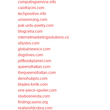
computingservice.info
caiofracini.com
techpositive.info
unseonrang.com
pak-urdu-poetry.com
blogcetra.com
internetmarketingsolutions.co
ollystvs.com
globalnewscx.com
dogslives.com
pdfbookplanet.com
queenofrattan.com
thequeenofrattan.com
denohubpro.com
blades-knife.com
one-piece-spoiler.com
studiooneiota.com
findingcasino.org
realworldcobra.com