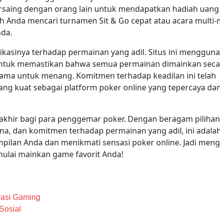
aing dengan orang lain untuk mendapatkan hadiah uang 
 Anda mencari turnamen Sit & Go cepat atau acara multi-
nda.
dikasinya terhadap permainan yang adil. Situs ini menggun
untuk memastikan bahwa semua permainan dimainkan secar
ama untuk menang. Komitmen terhadap keadilan ini telah
g kuat sebagai platform poker online yang tepercaya da
 akhir bagi para penggemar poker. Dengan beragam pilihan
, dan komitmen terhadap permainan yang adil, ini adala
pilan Anda dan menikmati sensasi poker online. Jadi men
mulai mainkan game favorit Anda!
vasi Gaming
Sosial