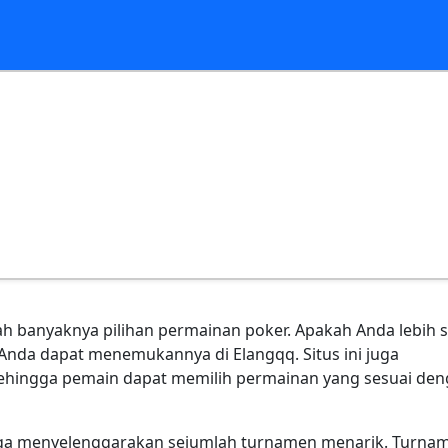
a Penggemar Poker
rt.com
ncari platform poker online yang andal dan menarik, Ela
i menawarkan berbagai macam permainan dan turnamen pok
 tingkat keahlian. Apakah Anda seorang profesional
 memiliki sesuatu untuk semua orang.
alah antarmukanya yang ramah pengguna. Situs ini mudah
permainan dan turnamen favorit mereka. Selain itu, Ela
ragam sehingga memudahkan pemain untuk menyetor dan
lah banyaknya pilihan permainan poker. Apakah Anda lebih 
 Anda dapat menemukannya di Elangqq. Situs ini juga
ehingga pemain dapat memilih permainan yang sesuai de
juga menyelenggarakan sejumlah turnamen menarik. Turnam