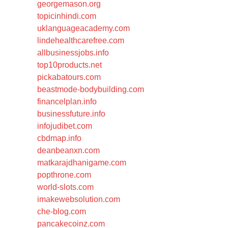
georgemason.org
topicinhindi.com
uklanguageacademy.com
lindehealthcarefree.com
allbusinessjobs.info
top10products.net
pickabatours.com
beastmode-bodybuilding.com
financelplan.info
businessfuture.info
infojudibet.com
cbdmap.info
deanbeanxn.com
matkarajdhanigame.com
popthrone.com
world-slots.com
imakewebsolution.com
che-blog.com
pancakecoinz.com