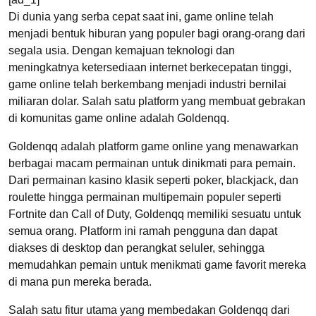
Di dunia yang serba cepat saat ini, game online telah
menjadi bentuk hiburan yang populer bagi orang-orang dari
segala usia. Dengan kemajuan teknologi dan
meningkatnya ketersediaan internet berkecepatan tinggi,
game online telah berkembang menjadi industri bernilai
miliaran dolar. Salah satu platform yang membuat gebrakan
di komunitas game online adalah Goldenqq.
Goldenqq adalah platform game online yang menawarkan
berbagai macam permainan untuk dinikmati para pemain.
Dari permainan kasino klasik seperti poker, blackjack, dan
roulette hingga permainan multipemain populer seperti
Fortnite dan Call of Duty, Goldenqq memiliki sesuatu untuk
semua orang. Platform ini ramah pengguna dan dapat
diakses di desktop dan perangkat seluler, sehingga
memudahkan pemain untuk menikmati game favorit mereka
di mana pun mereka berada.
Salah satu fitur utama yang membedakan Goldenqq dari