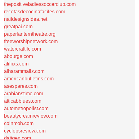
thepositiveladiessoccerclub.com
recetasdecocinafaciles.com
naildesignsidea.net
greatpai.com
paperlanterntheatre.org
freeworshipnetwork.com
watercraftllc.com
abourge.com
afiliixs.com
alharammallz.com
americanbulletins.com
asespares.com
arabianstime.com
atticabblues.com
autometropolist.com
beautycreamreview.com
coinmoh.com
cyclopsreview.com
dattgen.com