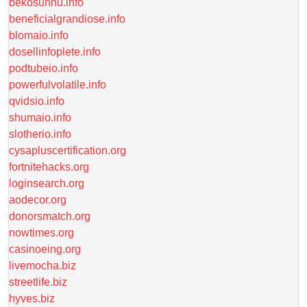
bekosunhu.info
beneficialgrandiose.info
blomaio.info
dosellinfoplete.info
podtubeio.info
powerfulvolatile.info
qvidsio.info
shumaio.info
slotherio.info
cysapluscertification.org
fortnitehacks.org
loginsearch.org
aodecor.org
donorsmatch.org
nowtimes.org
casinoeing.org
livemocha.biz
streetlife.biz
hyves.biz