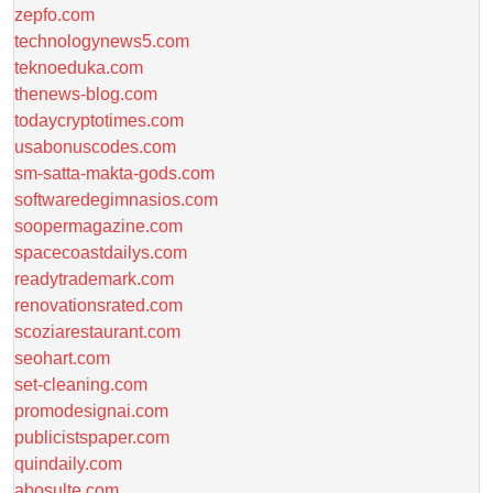
zepfo.com
technologynews5.com
teknoeduka.com
thenews-blog.com
todaycryptotimes.com
usabonuscodes.com
sm-satta-makta-gods.com
softwaredegimnasios.com
soopermagazine.com
spacecoastdailys.com
readytrademark.com
renovationsrated.com
scoziarestaurant.com
seohart.com
set-cleaning.com
promodesignai.com
publicistspaper.com
quindaily.com
abosulte.com