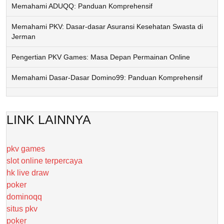
Memahami ADUQQ: Panduan Komprehensif
Memahami PKV: Dasar-dasar Asuransi Kesehatan Swasta di
Jerman
Pengertian PKV Games: Masa Depan Permainan Online
Memahami Dasar-Dasar Domino99: Panduan Komprehensif
LINK LAINNYA
pkv games
slot online terpercaya
hk live draw
poker
dominoqq
situs pkv
poker