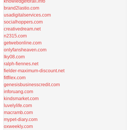
knowledgeforall.info
brand2lastio.com
usadigitalservices.com
socialhoppers.com
creativedream.net
n2315.com
getwebonline.com
onlyfansheaven.com
lky08.com
ralph-fiennes.net
fielder-maximum-discount.net
fitfllex.com
genesisbusinesscredit.com
inforuang.com
kindsmarket.com
luvelylife.com
macramb.com
mypet-diary.com
oxweekly.com