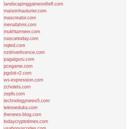
landscapinggainesvillefl.com
maisonhauturier.com
mascreator.com
menafahmi.com
mukhtarmeer.com
nascartoday.com
nqted.com
nzdriverlicence.com
pagalguru.com
pcegame.com
pgslot-r2.com
ws-expression.com
zchotels.com
zepfo.com
technologynews5.com
teknoeduka.com
thenews-blog.com
todaycryptotimes.com
usabonuscodes.com