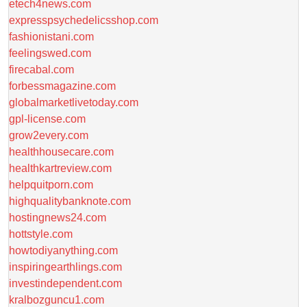
etech4news.com
expresspsychedelicsshop.com
fashionistani.com
feelingswed.com
firecabal.com
forbessmagazine.com
globalmarketlivetoday.com
gpl-license.com
grow2every.com
healthhousecare.com
healthkartreview.com
helpquitporn.com
highqualitybanknote.com
hostingnews24.com
hottstyle.com
howtodiyanything.com
inspiringearthlings.com
investindependent.com
kralbozguncu1.com