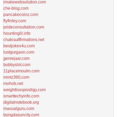
imakewebsolution.com
che-blog.com
pancakecoinz.com
flyfinley.com
prideconsultation.com
hountinglil.info
chakraaffirmations.net
bestjokes4u.com
lustgurgaon.com
geniejaar.com
bobbyslot.com
11placemoulin.com
mintz360.com
mohob.net
weightlossprodigy.com
smarttechyinfo.com
digitalnotebook.org
maxualguru.com
bongdasuncity.com