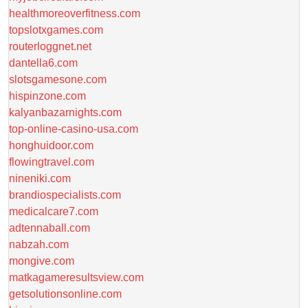
healthmoreoverfitness.com
topslotxgames.com
routerloggnet.net
dantella6.com
slotsgamesone.com
hispinzone.com
kalyanbazarnights.com
top-online-casino-usa.com
honghuidoor.com
flowingtravel.com
nineniki.com
brandiospecialists.com
medicalcare7.com
adtennaball.com
nabzah.com
mongive.com
matkagameresultsview.com
getsolutionsonline.com