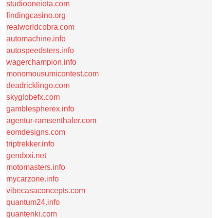
studiooneiota.com
findingcasino.org
realworldcobra.com
automachine.info
autospeedsters.info
wagerchampion.info
monomousumicontest.com
deadricklingo.com
skyglobefx.com
gamblespherex.info
agentur-ramsenthaler.com
eomdesigns.com
triptrekker.info
gendxxi.net
motomasters.info
mycarzone.info
vibecasaconcepts.com
quantum24.info
quantenki.com