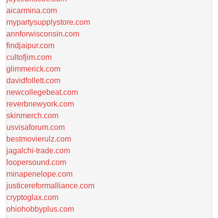
aicarmina.com
mypartysupplystore.com
annforwisconsin.com
findjaipur.com
cultofjim.com
glimmerick.com
davidfollett.com
newcollegebeat.com
reverbnewyork.com
skinmerch.com
usvisaforum.com
bestmovierulz.com
jagalchi-trade.com
loopersound.com
minapenelope.com
justicereformalliance.com
cryptoglax.com
ohiohobbyplus.com