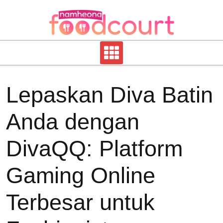
Skip
to
content
Lepaskan Diva Batin
Anda dengan
DivaQQ: Platform
Gaming Online
Terbesar untuk