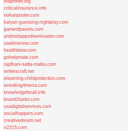
hispinner.org
criticalinsurance.info
nokariposter.com
kalyan-guessing-nightplay.com
gameofpanels.com
androidappsdownloader.com
usetimenow.com
healthblow.com
gohelpmate.com
rajdhani-satta-matka.com
writerscraft.net
elearning-childprotection.com
wrestling4mena.com
knowledgeforall.info
brand2lastio.com
usadigitalservices.com
socialhoppers.com
creativedream.net
n2315.com