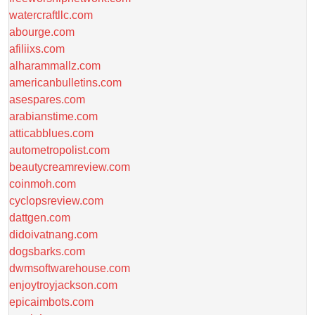
watercraftllc.com
abourge.com
afiliixs.com
alharammallz.com
americanbulletins.com
asespares.com
arabianstime.com
atticabblues.com
autometropolist.com
beautycreamreview.com
coinmoh.com
cyclopsreview.com
dattgen.com
didoivatnang.com
dogsbarks.com
dwmsoftwarehouse.com
enjoytroyjackson.com
epicaimbots.com