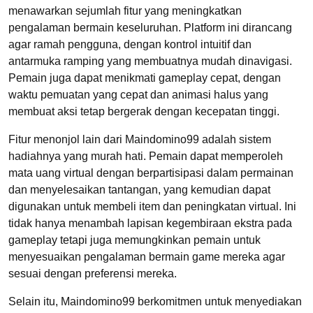
menawarkan sejumlah fitur yang meningkatkan
pengalaman bermain keseluruhan. Platform ini dirancang
agar ramah pengguna, dengan kontrol intuitif dan
antarmuka ramping yang membuatnya mudah dinavigasi.
Pemain juga dapat menikmati gameplay cepat, dengan
waktu pemuatan yang cepat dan animasi halus yang
membuat aksi tetap bergerak dengan kecepatan tinggi.
Fitur menonjol lain dari Maindomino99 adalah sistem
hadiahnya yang murah hati. Pemain dapat memperoleh
mata uang virtual dengan berpartisipasi dalam permainan
dan menyelesaikan tantangan, yang kemudian dapat
digunakan untuk membeli item dan peningkatan virtual. Ini
tidak hanya menambah lapisan kegembiraan ekstra pada
gameplay tetapi juga memungkinkan pemain untuk
menyesuaikan pengalaman bermain game mereka agar
sesuai dengan preferensi mereka.
Selain itu, Maindomino99 berkomitmen untuk menyediakan