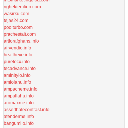
nghekiemtien.com
wasirku.com
tejas24.com
poolturbo.com
prachestait.com
artforafghans.info
airvendio.info
healthexe.info
puretecx.info
tecadvance.info
aminityio.info
amiolahu.info
ampacheme.info
ampullahu.info
aromaxme.info
asserthatecontrast.info
atenderme.info
bangumiio.info