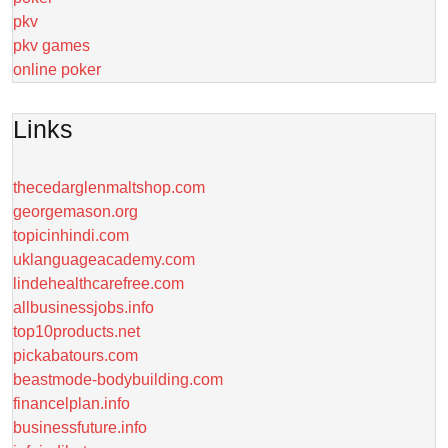
pkv
pkv games
online poker
Links
thecedarglenmaltshop.com
georgemason.org
topicinhindi.com
uklanguageacademy.com
lindehealthcarefree.com
allbusinessjobs.info
top10products.net
pickabatours.com
beastmode-bodybuilding.com
financelplan.info
businessfuture.info