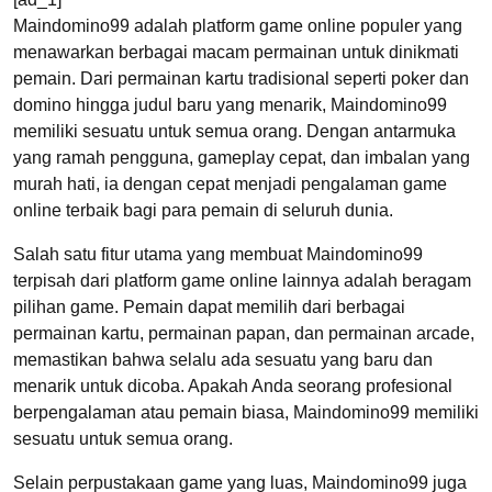
Maindomino99 adalah platform game online populer yang
menawarkan berbagai macam permainan untuk dinikmati
pemain. Dari permainan kartu tradisional seperti poker dan
domino hingga judul baru yang menarik, Maindomino99
memiliki sesuatu untuk semua orang. Dengan antarmuka
yang ramah pengguna, gameplay cepat, dan imbalan yang
murah hati, ia dengan cepat menjadi pengalaman game
online terbaik bagi para pemain di seluruh dunia.
Salah satu fitur utama yang membuat Maindomino99
terpisah dari platform game online lainnya adalah beragam
pilihan game. Pemain dapat memilih dari berbagai
permainan kartu, permainan papan, dan permainan arcade,
memastikan bahwa selalu ada sesuatu yang baru dan
menarik untuk dicoba. Apakah Anda seorang profesional
berpengalaman atau pemain biasa, Maindomino99 memiliki
sesuatu untuk semua orang.
Selain perpustakaan game yang luas, Maindomino99 juga