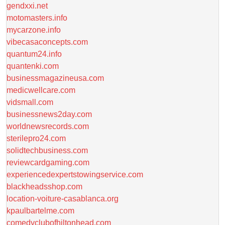
gendxxi.net
motomasters.info
mycarzone.info
vibecasaconcepts.com
quantum24.info
quantenki.com
businessmagazineusa.com
medicwellcare.com
vidsmall.com
businessnews2day.com
worldnewsrecords.com
sterilepro24.com
solidtechbusiness.com
reviewcardgaming.com
experiencedexpertstowingservice.com
blackheadsshop.com
location-voiture-casablanca.org
kpaulbartelme.com
comedyclubofhiltonhead.com