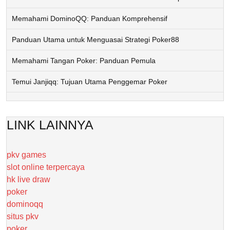
Memahami DominoQQ: Panduan Komprehensif
Panduan Utama untuk Menguasai Strategi Poker88
Memahami Tangan Poker: Panduan Pemula
Temui Janjiqq: Tujuan Utama Penggemar Poker
LINK LAINNYA
pkv games
slot online terpercaya
hk live draw
poker
dominoqq
situs pkv
poker