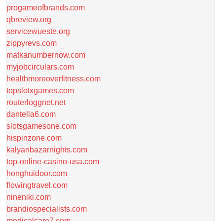
progameofbrands.com
qbreview.org
servicewueste.org
zippyrevs.com
matkanumbernow.com
myjobcirculars.com
healthmoreoverfitness.com
topslotxgames.com
routerloggnet.net
dantella6.com
slotsgamesone.com
hispinzone.com
kalyanbazarnights.com
top-online-casino-usa.com
honghuidoor.com
flowingtravel.com
nineniki.com
brandiospecialists.com
medicalcare7.com