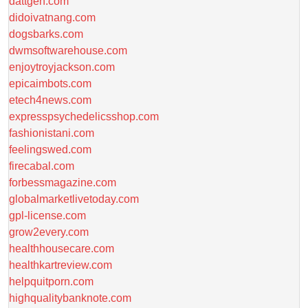
dattgen.com
didoivatnang.com
dogsbarks.com
dwmsoftwarehouse.com
enjoytroyjackson.com
epicaimbots.com
etech4news.com
expresspsychedelicsshop.com
fashionistani.com
feelingswed.com
firecabal.com
forbessmagazine.com
globalmarketlivetoday.com
gpl-license.com
grow2every.com
healthhousecare.com
healthkartreview.com
helpquitporn.com
highqualitybanknote.com