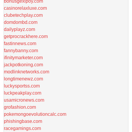
bonusgexipoy.com
casinorelaxluxe.com
clubetechplay.com
domdombd.com
dailyplayz.com
getprocrackhere.com
fastinnews.com
fannybanny.com
ifinitymarketer.com
jackpotkoning.com
modlinknetworks.com
longtimenewz.com
luckysportss.com
luckpeakplay.com
usamicronews.com
grofashion.com
pokemongoevolutioncalc.com
phishingbase.com
racegamings.com