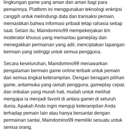
lingkungan game yang aman dan aman bagi para
pemainnya. Platform ini menggunakan teknologi enkripsi
canggih untuk melindungi data dan transaksi pemain,
memastikan bahwa informasi pribadi tetap rahasia setiap
saat. Selain itu, Maindomino99 mempekerjakan tim
moderator khusus yang memantau gameplay dan
menegakkan permainan yang adil, menciptakan lapangan
bermain yang setinggi untuk semua pengguna.
Secara keseluruhan, Maindomino99 menawarkan
pengalaman bermain game online terbaik untuk pemain
dari semua tingkat keterampilan. Dengan beragam pilihan
game, antarmuka yang ramah pengguna, gameplay cepat,
dan imbalan yang murah hati, mudah untuk melihat
mengapa ia menjadi favorit di antara gamer di seluruh
dunia. Apakah Anda ingin menguji keterampilan Anda
terhadap pemain lain atau hanya bersantai dengan
permainan santai, Maindomino99 memiliki sesuatu untuk
semua orang.