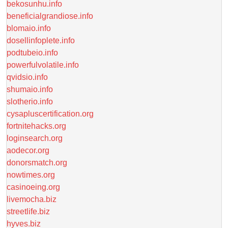
bekosunhu.info
beneficialgrandiose.info
blomaio.info
dosellinfoplete.info
podtubeio.info
powerfulvolatile.info
qvidsio.info
shumaio.info
slotherio.info
cysapluscertification.org
fortnitehacks.org
loginsearch.org
aodecor.org
donorsmatch.org
nowtimes.org
casinoeing.org
livemocha.biz
streetlife.biz
hyves.biz