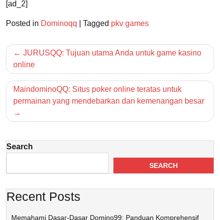
[ad_2]
Posted in
Dominoqq
|
Tagged
pkv games
Post
JURUSQQ: Tujuan utama Anda untuk game kasino
navigation
online
MaindominoQQ: Situs poker online teratas untuk
permainan yang mendebarkan dan kemenangan besar
Search
SEARCH
Recent Posts
Memahami Dasar-Dasar Domino99: Panduan Komprehensif