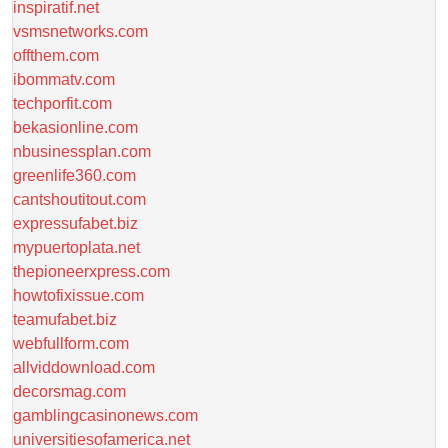
inspiratif.net
vsmsnetworks.com
offthem.com
ibommatv.com
techporfit.com
bekasionline.com
nbusinessplan.com
greenlife360.com
cantshoutitout.com
expressufabet.biz
mypuertoplata.net
thepioneerxpress.com
howtofixissue.com
teamufabet.biz
webfullform.com
allviddownload.com
decorsmag.com
gamblingcasinonews.com
universitiesofamerica.net