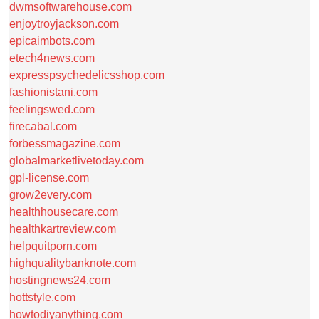
dwmsoftwarehouse.com
enjoytroyjackson.com
epicaimbots.com
etech4news.com
expresspsychedelicsshop.com
fashionistani.com
feelingswed.com
firecabal.com
forbessmagazine.com
globalmarketlivetoday.com
gpl-license.com
grow2every.com
healthhousecare.com
healthkartreview.com
helpquitporn.com
highqualitybanknote.com
hostingnews24.com
hottstyle.com
howtodiyanything.com