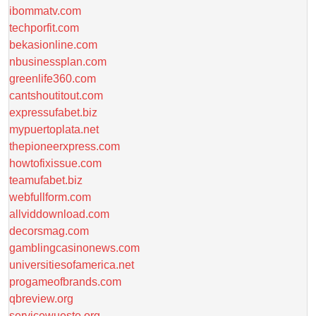
ibommatv.com
techporfit.com
bekasionline.com
nbusinessplan.com
greenlife360.com
cantshoutitout.com
expressufabet.biz
mypuertoplata.net
thepioneerxpress.com
howtofixissue.com
teamufabet.biz
webfullform.com
allviddownload.com
decorsmag.com
gamblingcasinonews.com
universitiesofamerica.net
progameofbrands.com
qbreview.org
servicewueste.org