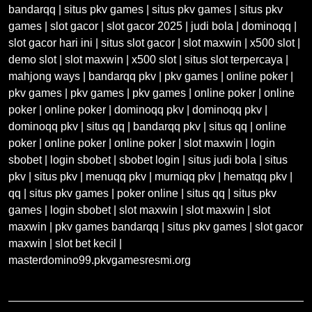
bandarqq
|
situs pkv games
|
situs pkv games
|
situs pkv
games
|
slot gacor
|
slot gacor 2025
|
judi bola
|
dominoqq
|
slot gacor hari ini
|
situs slot gacor
|
slot maxwin
|
x500 slot
|
demo slot
|
slot maxwin
|
x500 slot
|
situs slot terpercaya
|
mahjong ways
|
bandarqq pkv
|
pkv games
|
online poker
|
pkv games
|
pkv games
|
pkv games
|
online poker
|
online
poker
|
online poker
|
dominoqq pkv
|
dominoqq pkv
|
dominoqq pkv
|
situs qq
|
bandarqq pkv
|
situs qq
|
online
poker
|
online poker
|
online poker
|
slot maxwin
|
login
sbobet
|
login sbobet
|
sbobet login
|
situs judi bola
|
situs
pkv
|
situs pkv
|
menuqq pkv
|
murniqq pkv
|
hematqq pkv
|
qq
|
situs pkv games
|
poker online
|
situs qq
|
situs pkv
games
|
login sbobet
|
slot maxwin
|
slot maxwin
|
slot
maxwin
|
pkv games bandarqq
|
situs pkv games
|
slot gacor
maxwin
|
slot bet kecil
|
masterdomino99.pkvgamesresmi.org