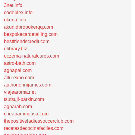
3net.info
codeplex.info
okena.info
akunidpropokerqq.com
bespokecardetailing.com
bestfriendscredit.com
elibrary.biz
eczema-naturalcures.com
astro-bath.com
aghapal.com
altu-expo.com
authorjennijames.com
viajearoma.net
tsutsuji-parkin.com
agharab.com
cheapammousa.com
thepositiveladiessoccerclub.com
recetasdecocinafaciles.com