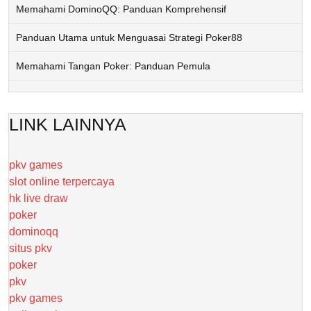
Memahami DominoQQ: Panduan Komprehensif
Panduan Utama untuk Menguasai Strategi Poker88
Memahami Tangan Poker: Panduan Pemula
LINK LAINNYA
pkv games
slot online terpercaya
hk live draw
poker
dominoqq
situs pkv
poker
pkv
pkv games