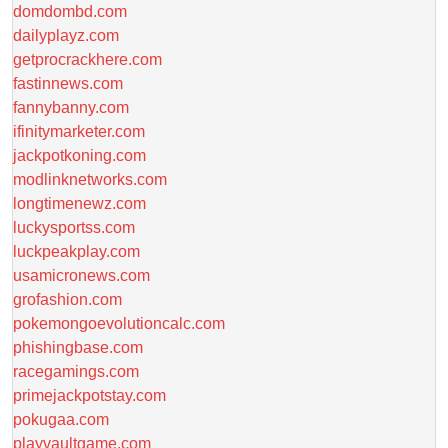
domdombd.com
dailyplayz.com
getprocrackhere.com
fastinnews.com
fannybanny.com
ifinitymarketer.com
jackpotkoning.com
modlinknetworks.com
longtimenewz.com
luckysportss.com
luckpeakplay.com
usamicronews.com
grofashion.com
pokemongoevolutioncalc.com
phishingbase.com
racegamings.com
primejackpotstay.com
pokugaa.com
playvaultgame.com