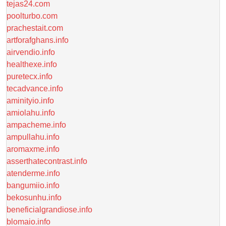
tejas24.com
poolturbo.com
prachestait.com
artforafghans.info
airvendio.info
healthexe.info
puretecx.info
tecadvance.info
aminityio.info
amiolahu.info
ampacheme.info
ampullahu.info
aromaxme.info
asserthatecontrast.info
atenderme.info
bangumiio.info
bekosunhu.info
beneficialgrandiose.info
blomaio.info