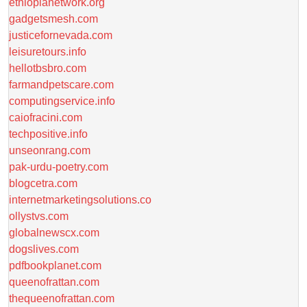
ethiopianetwork.org
gadgetsmesh.com
justicefornevada.com
leisuretours.info
hellotbsbro.com
farmandpetscare.com
computingservice.info
caiofracini.com
techpositive.info
unseonrang.com
pak-urdu-poetry.com
blogcetra.com
internetmarketingsolutions.co
ollystvs.com
globalnewscx.com
dogslives.com
pdfbookplanet.com
queenofrattan.com
thequeenofrattan.com