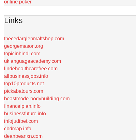
online poker
Links
thecedarglenmaltshop.com
georgemason.org
topicinhindi.com
uklanguageacademy.com
lindehealthcarefree.com
allbusinessjobs.info
top10products.net
pickabatours.com
beastmode-bodybuilding.com
financelplan.info
businessfuture.info
infojudibet.com
cbdmap.info
deanbeanxn.com