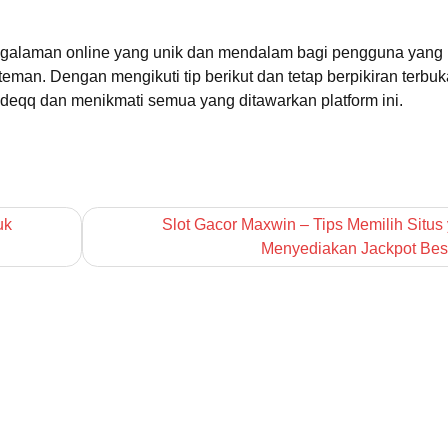
alaman online yang unik dan mendalam bagi pengguna yang 
eman. Dengan mengikuti tip berikut dan tetap berpikiran terbuk
qq dan menikmati semua yang ditawarkan platform ini.
uk
Slot Gacor Maxwin – Tips Memilih Situs
Menyediakan Jackpot Bes