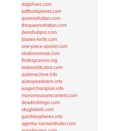
dogslives.com
pdfbookplanet.com
queenofrattan.com
thequeenofrattan.com
denohubpro.com
blades-knife.com
one-piece-spoiler.com
studiooneiota.com
findingcasino.org
realworldcobra.com
automachine.info
autospeedsters.info
wagerchampion.info
monomousumicontest.com
deadricklingo.com
skyglobefx.com
gamblespherex.info
agentur-ramsenthaler.com
eomdesigns.com