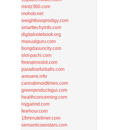
mintz360.com
mohob.net
weightlossprodigy.com
smarttechyinfo.com
digitalnotebook.org
maxualguru.com
bongdasuncity.com
slot-pachi.com
freespinsslot.com
paradisefurballs.com
aveuere.info
cannabinoidtimes.com
greenproductsgui.com
healthconcerning.com
rojgarind.com
fewhour.com
18minutetimer.com
semanticseostars.com