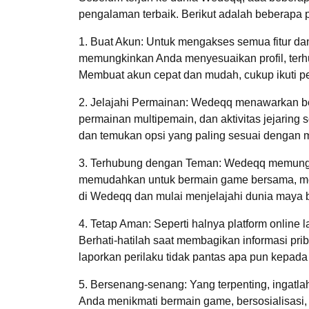
pengalaman terbaik. Berikut adalah beberapa 
1. Buat Akun: Untuk mengakses semua fitur da
memungkinkan Anda menyesuaikan profil, terhu
Membuat akun cepat dan mudah, cukup ikuti pet
2. Jelajahi Permainan: Wedeqq menawarkan ber
permainan multipemain, dan aktivitas jejaring 
dan temukan opsi yang paling sesuai dengan m
3. Terhubung dengan Teman: Wedeqq memungki
memudahkan untuk bermain game bersama, me
di Wedeqq dan mulai menjelajahi dunia maya 
4. Tetap Aman: Seperti halnya platform onlin
Berhati-hatilah saat membagikan informasi prib
laporkan perilaku tidak pantas apa pun kepada
5. Bersenang-senang: Yang terpenting, ingatl
Anda menikmati bermain game, bersosialisasi,