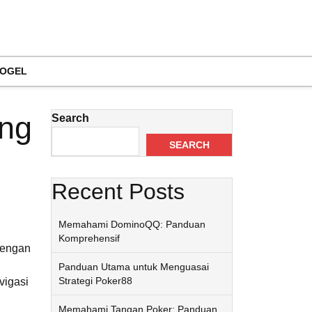
OGEL
ng
Search
SEARCH
Recent Posts
Memahami DominoQQ: Panduan
Komprehensif
 dengan
Panduan Utama untuk Menguasai
Strategi Poker88
vigasi
Memahami Tangan Poker: Panduan