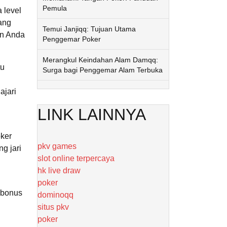
Pemula
 level
ang
Temui Janjiqq: Tujuan Utama
an Anda
Penggemar Poker
Merangkul Keindahan Alam Damqq:
tu
Surga bagi Penggemar Alam Terbuka
ajari
LINK LAINNYA
oker
pkv games
g jari
slot online terpercaya
hk live draw
poker
 bonus
dominoqq
situs pkv
poker