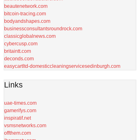
beautenetwork.com
bitcoin-tracing.com
bodyandshapes.com
businessconsultantsroundrock.com
classicglobalnews.com
cybercusp.com
britaintt.com
deconds.com
easycartltd-domesticcleaningservicesedinburgh.com
Links
uae-times.com
gamerifys.com
inspiratif.net
vsmsnetworks.com
offthem.com