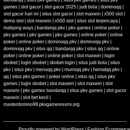
games
|
slot gacor
|
slot gacor 2025
|
judi bola
|
dominoqq
|
slot gacor hari ini
|
situs slot gacor
|
slot maxwin
|
x500 slot
|
demo slot
|
slot maxwin
|
x500 slot
|
situs slot terpercaya
|
mahjong ways
|
bandarqq pkv
|
pkv games
|
online poker
|
pkv games
|
pkv games
|
pkv games
|
online poker
|
online
poker
|
online poker
|
dominoqq pkv
|
dominoqq pkv
|
dominoqq pkv
|
situs qq
|
bandarqq pkv
|
situs qq
|
online
poker
|
online poker
|
online poker
|
slot maxwin
|
login
sbobet
|
login sbobet
|
sbobet login
|
situs judi bola
|
situs
pkv
|
situs pkv
|
menuqq pkv
|
murniqq pkv
|
hematqq pkv
|
qq
|
situs pkv games
|
poker online
|
situs qq
|
situs pkv
games
|
login sbobet
|
slot maxwin
|
slot maxwin
|
slot
maxwin
|
pkv games bandarqq
|
situs pkv games
|
slot gacor
maxwin
|
slot bet kecil
|
masterdomino99.pkvgamesresmi.org
Proudly powered by WordPress
|
Fashion Ecommerce