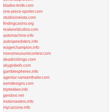
blades-knife.com
one-piece-spoiler.com
studiooneiota.com
findingcasino.org
realworldcobra.com
automachine.info
autospeedsters.info
wagerchampion.info
monomousumicontest.com
deadricklingo.com
skyglobefx.com
gamblespherex.info
agentur-ramsenthaler.com
eomdesigns.com
triptrekker.info
gendxxi.net
motomasters.info
mycarzone.info