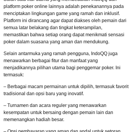
platform poker online lainnya adalah penekanannya pada
menciptakan lingkungan game yang ramah dan inklusif.
Platform ini dirancang agar dapat diakses oleh pemain dari
semua latar belakang dan tingkat keterampilan,
memastikan bahwa setiap orang dapat menikmati sensasi
poker dalam suasana yang aman dan mendukung.
Selain antarmuka yang ramah pengguna, IndoQQ juga
menawarkan berbagai fitur dan manfaat yang
menjadikannya pilihan utama bagi penggemar poker. Ini
termasuk:
– Berbagai macam permainan untuk dipilih, termasuk favorit
tradisional dan opsi baru yang inovatif.
– Turnamen dan acara reguler yang menawarkan
kesempatan untuk bersaing dengan pemain lain dan
memenangkan hadiah besar.
– Opsi pembayaran yang aman dan andal untuk setoran