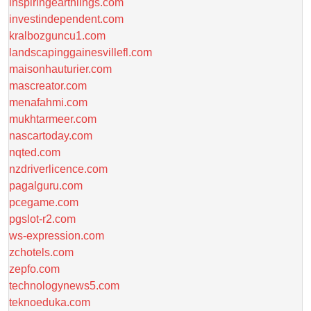
inspiringearthlings.com
investindependent.com
kralbozguncu1.com
landscapinggainesvillefl.com
maisonhauturier.com
mascreator.com
menafahmi.com
mukhtarmeer.com
nascartoday.com
nqted.com
nzdriverlicence.com
pagalguru.com
pcegame.com
pgslot-r2.com
ws-expression.com
zchotels.com
zepfo.com
technologynews5.com
teknoeduka.com