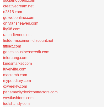
socialhoppers.com
creativedream.net
n2315.com
getwebonline.com
onlyfansheaven.com
lky08.com
ralph-fiennes.net
fielder-maximum-discount.net
fitfllex.com
genesisbusinesscredit.com
inforuang.com
kindsmarket.com
luvelylife.com
macramb.com
mypet-diary.com
oxweekly.com
panamacitydeckcontractors.com
westfashions.com
toolshandy.com