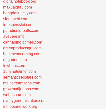
digitalnotebook.org
maxualguru.com
bongdasuncity.com
slot-pachi.com
freespinsslot.com
paradisefurballs.com
aveuere.info
cannabinoidtimes.com
greenproductsgui.com
healthconcerning.com
rojgarind.com
fewhour.com
18minutetimer.com
semanticseostars.com
mainstreamzone.com
growmarijuanas.com
webnshare.com
overlygeneralization.com
ethiopianetwork.org