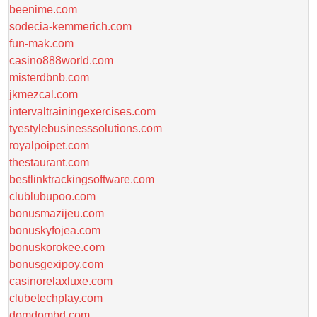
beenime.com
sodecia-kemmerich.com
fun-mak.com
casino888world.com
misterdbnb.com
jkmezcal.com
intervaltrainingexercises.com
tyestylebusinesssolutions.com
royalpoipet.com
thestaurant.com
bestlinktrackingsoftware.com
clublubupoo.com
bonusmazijeu.com
bonuskyfojea.com
bonuskorokee.com
bonusgexipoy.com
casinorelaxluxe.com
clubetechplay.com
domdombd.com