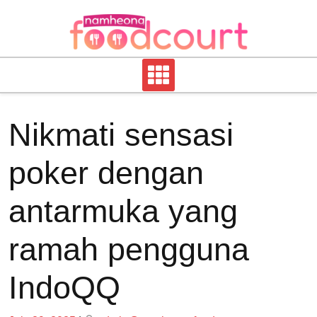
Skip
to
content
Nikmati sensasi
poker dengan
antarmuka yang
ramah pengguna
IndoQQ