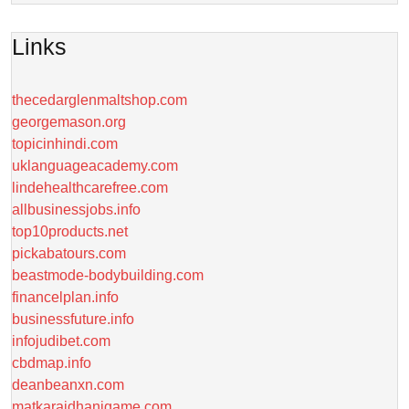
Links
thecedarglenmaltshop.com
georgemason.org
topicinhindi.com
uklanguageacademy.com
lindehealthcarefree.com
allbusinessjobs.info
top10products.net
pickabatours.com
beastmode-bodybuilding.com
financelplan.info
businessfuture.info
infojudibet.com
cbdmap.info
deanbeanxn.com
matkarajdhanigame.com