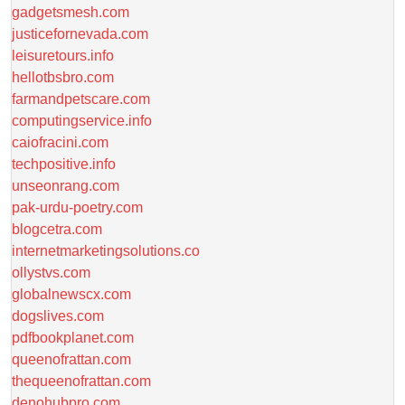
gadgetsmesh.com
justicefornevada.com
leisuretours.info
hellotbsbro.com
farmandpetscare.com
computingservice.info
caiofracini.com
techpositive.info
unseonrang.com
pak-urdu-poetry.com
blogcetra.com
internetmarketingsolutions.co
ollystvs.com
globalnewscx.com
dogslives.com
pdfbookplanet.com
queenofrattan.com
thequeenofrattan.com
denohubpro.com