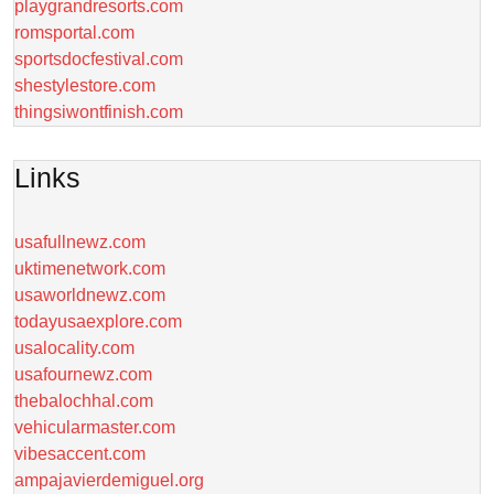
playgrandresorts.com
romsportal.com
sportsdocfestival.com
shestylestore.com
thingsiwontfinish.com
Links
usafullnewz.com
uktimenetwork.com
usaworldnewz.com
todayusaexplore.com
usalocality.com
usafournewz.com
thebalochhal.com
vehicularmaster.com
vibesaccent.com
ampajavierdemiguel.org