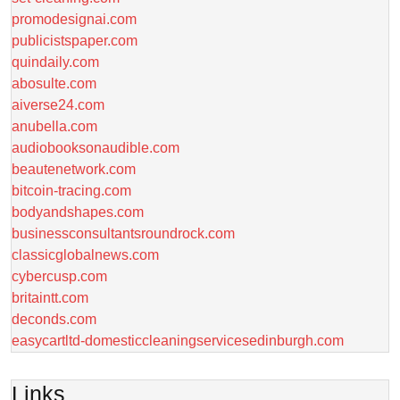
promodesignai.com
publicistspaper.com
quindaily.com
abosulte.com
aiverse24.com
anubella.com
audiobooksonaudible.com
beautenetwork.com
bitcoin-tracing.com
bodyandshapes.com
businessconsultantsroundrock.com
classicglobalnews.com
cybercusp.com
britaintt.com
deconds.com
easycartltd-domesticcleaningservicesedinburgh.com
Links