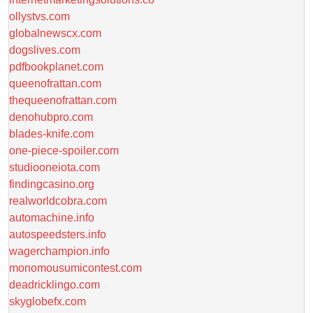
ollystvs.com
globalnewscx.com
dogslives.com
pdfbookplanet.com
queenofrattan.com
thequeenofrattan.com
denohubpro.com
blades-knife.com
one-piece-spoiler.com
studiooneiota.com
findingcasino.org
realworldcobra.com
automachine.info
autospeedsters.info
wagerchampion.info
monomousumicontest.com
deadricklingo.com
skyglobefx.com