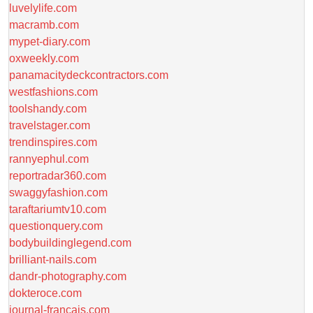
luvelylife.com
macramb.com
mypet-diary.com
oxweekly.com
panamacitydeckcontractors.com
westfashions.com
toolshandy.com
travelstager.com
trendinspires.com
rannyephul.com
reportradar360.com
swaggyfashion.com
taraftariumtv10.com
questionquery.com
bodybuildinglegend.com
brilliant-nails.com
dandr-photography.com
dokteroce.com
journal-francais.com