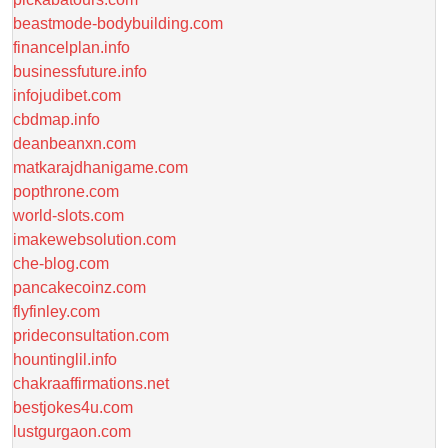
beastmode-bodybuilding.com
financelplan.info
businessfuture.info
infojudibet.com
cbdmap.info
deanbeanxn.com
matkarajdhanigame.com
popthrone.com
world-slots.com
imakewebsolution.com
che-blog.com
pancakecoinz.com
flyfinley.com
prideconsultation.com
hountinglil.info
chakraaffirmations.net
bestjokes4u.com
lustgurgaon.com