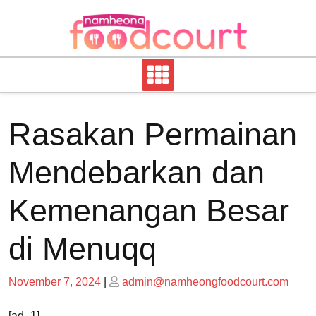
Skip
to
content
Rasakan Permainan
Mendebarkan dan
Kemenangan Besar
di Menuqq
Posted
Posted
November 7, 2024
|
admin@namheongfoodcourt.com
on
on
[ad_1]