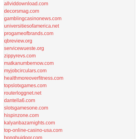
allviddownload.com
decorsmag.com
gamblingcasinonews.com
universitiesofamerica.net
progameofbrands.com
qbreview.org
servicewueste.org
zippyrevs.com
matkanumbernow.com
myjobcirculars.com
healthmoreoverfitness.com
topslotxgames.com
routerloggnet.net
dantella6.com
slotsgamesone.com
hispinzone.com
kalyanbazarnights.com
top-online-casino-usa.com
honghuidoor.com