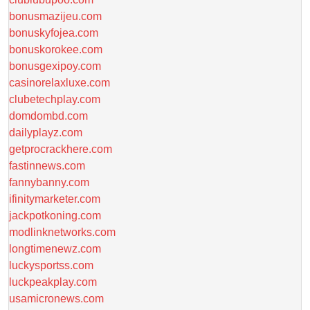
bonusmazijeu.com
bonuskyfojea.com
bonuskorokee.com
bonusgexipoy.com
casinorelaxluxe.com
clubetechplay.com
domdombd.com
dailyplayz.com
getprocrackhere.com
fastinnews.com
fannybanny.com
ifinitymarketer.com
jackpotkoning.com
modlinknetworks.com
longtimenewz.com
luckysportss.com
luckpeakplay.com
usamicronews.com