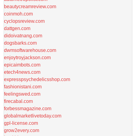
beautycreamreview.com
coinmoh.com
cyclopsreview.com
dattgen.com
didoivatnang.com
dogsbarks.com
dwmsoftwarehouse.com
enjoytroyjackson.com
epicaimbots.com
etech4news.com
expresspsychedelicsshop.com
fashionistani.com
feelingswed.com
firecabal.com
forbessmagazine.com
globalmarketlivetoday.com
gpl-license.com
grow2every.com