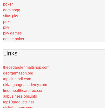
poker
dominoqq
situs pkv
poker
pkv
pkv games
online poker
Links
thecedarglenmaltshop.com
georgemason.org
topicinhindi.com
uklanguageacademy.com
lindehealthcarefree.com
allbusinessjobs.info
top10products.net
pickabatours.com