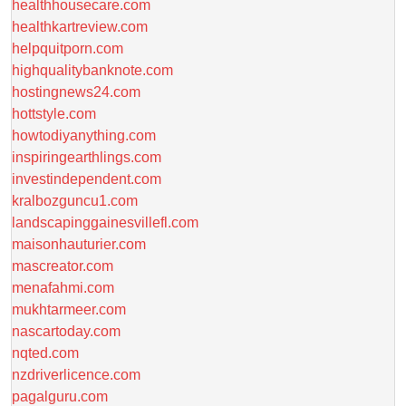
healthhousecare.com
healthkartreview.com
helpquitporn.com
highqualitybanknote.com
hostingnews24.com
hottstyle.com
howtodiyanything.com
inspiringearthlings.com
investindependent.com
kralbozguncu1.com
landscapinggainesvillefl.com
maisonhauturier.com
mascreator.com
menafahmi.com
mukhtarmeer.com
nascartoday.com
nqted.com
nzdriverlicence.com
pagalguru.com