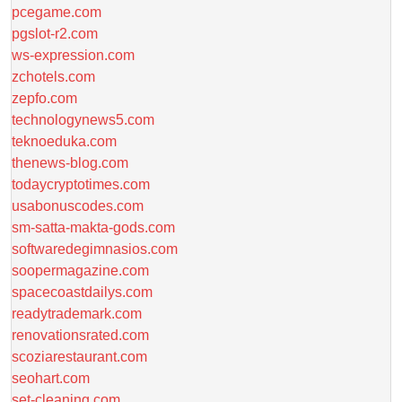
pcegame.com
pgslot-r2.com
ws-expression.com
zchotels.com
zepfo.com
technologynews5.com
teknoeduka.com
thenews-blog.com
todaycryptotimes.com
usabonuscodes.com
sm-satta-makta-gods.com
softwaredegimnasios.com
soopermagazine.com
spacecoastdailys.com
readytrademark.com
renovationsrated.com
scoziarestaurant.com
seohart.com
set-cleaning.com