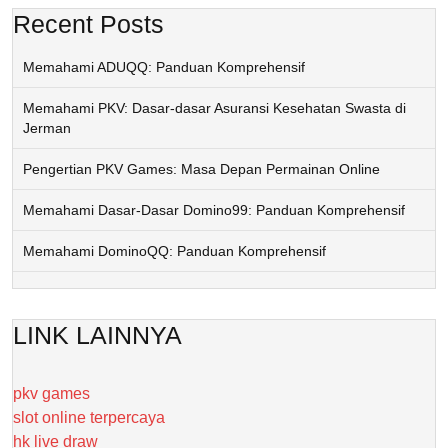
Recent Posts
Memahami ADUQQ: Panduan Komprehensif
Memahami PKV: Dasar-dasar Asuransi Kesehatan Swasta di
Jerman
Pengertian PKV Games: Masa Depan Permainan Online
Memahami Dasar-Dasar Domino99: Panduan Komprehensif
Memahami DominoQQ: Panduan Komprehensif
LINK LAINNYA
pkv games
slot online terpercaya
hk live draw