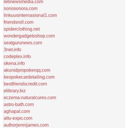
lebnewsmedia.com
sonosonora.com
linkuusinternasional1.com
friendsroll.com
spiderclothing.net
wondergadgetsshop.com
seatgurunews.com
3net.info
codeplex.info
okena.info
akunidpropokerqq.com
bespokecardetailing.com
bestfriendscredit.com
elibrary.biz
eczema-naturalcures.com
astro-bath.com
aghapal.com
altu-expo.com
authorjennijames.com