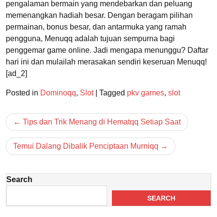
pengalaman bermain yang mendebarkan dan peluang
memenangkan hadiah besar. Dengan beragam pilihan
permainan, bonus besar, dan antarmuka yang ramah
pengguna, Menuqq adalah tujuan sempurna bagi
penggemar game online. Jadi mengapa menunggu? Daftar
hari ini dan mulailah merasakan sendiri keseruan Menuqq!
[ad_2]
Posted in
Dominoqq
,
Slot
|
Tagged
pkv games
,
slot
Post
Tips dan Trik Menang di Hematqq Setiap Saat
navigation
Temui Dalang Dibalik Penciptaan Murniqq
Search
SEARCH