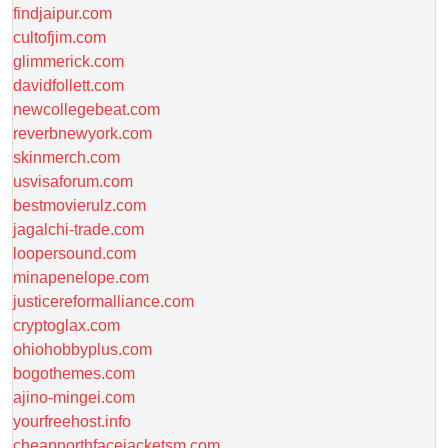
findjaipur.com
cultofjim.com
glimmerick.com
davidfollett.com
newcollegebeat.com
reverbnewyork.com
skinmerch.com
usvisaforum.com
bestmovierulz.com
jagalchi-trade.com
loopersound.com
minapenelope.com
justicereformalliance.com
cryptoglax.com
ohiohobbyplus.com
bogothemes.com
ajino-mingei.com
yourfreehost.info
cheapnorthfacejacketsm.com