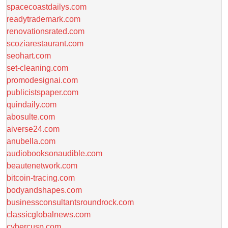
spacecoastdailys.com
readytrademark.com
renovationsrated.com
scoziarestaurant.com
seohart.com
set-cleaning.com
promodesignai.com
publicistspaper.com
quindaily.com
abosulte.com
aiverse24.com
anubella.com
audiobooksonaudible.com
beautenetwork.com
bitcoin-tracing.com
bodyandshapes.com
businessconsultantsroundrock.com
classicglobalnews.com
cybercusp.com