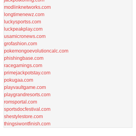
modlinknetworks.com
longtimenewz.com
luckysportss.com
luckpeakplay.com
usamicronews.com
grofashion.com
pokemongoevolutioncalc.com
phishingbase.com
racegamings.com
primejackpotstay.com
pokugaa.com
playvaultgame.com
playgrandresorts.com
romsportal.com
sportsdocfestival.com
shestylestore.com
thingsiwontfinish.com