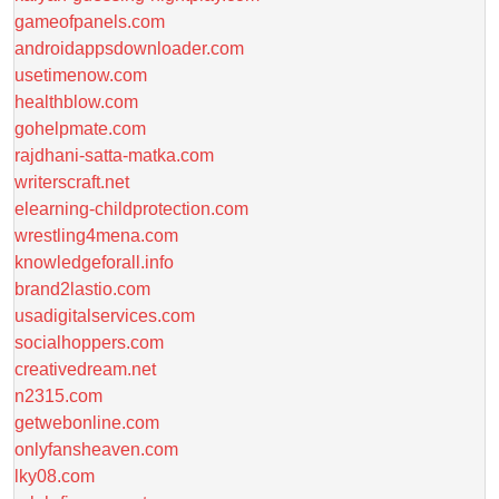
gameofpanels.com
androidappsdownloader.com
usetimenow.com
healthblow.com
gohelpmate.com
rajdhani-satta-matka.com
writerscraft.net
elearning-childprotection.com
wrestling4mena.com
knowledgeforall.info
brand2lastio.com
usadigitalservices.com
socialhoppers.com
creativedream.net
n2315.com
getwebonline.com
onlyfansheaven.com
lky08.com