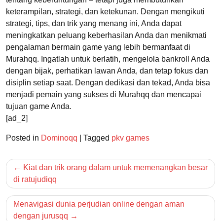
keterampilan, strategi, dan ketekunan. Dengan mengikuti
strategi, tips, dan trik yang menang ini, Anda dapat
meningkatkan peluang keberhasilan Anda dan menikmati
pengalaman bermain game yang lebih bermanfaat di
Murahqq. Ingatlah untuk berlatih, mengelola bankroll Anda
dengan bijak, perhatikan lawan Anda, dan tetap fokus dan
disiplin setiap saat. Dengan dedikasi dan tekad, Anda bisa
menjadi pemain yang sukses di Murahqq dan mencapai
tujuan game Anda.
[ad_2]
Posted in
Dominoqq
|
Tagged
pkv games
Post
Kiat dan trik orang dalam untuk memenangkan besar
navigation
di ratujudiqq
Menavigasi dunia perjudian online dengan aman
dengan jurusqq