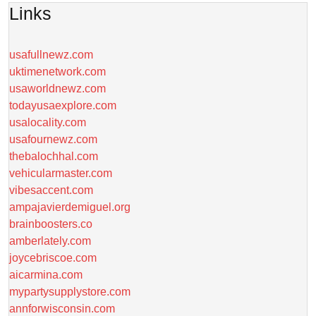
Links
usafullnewz.com
uktimenetwork.com
usaworldnewz.com
todayusaexplore.com
usalocality.com
usafournewz.com
thebalochhal.com
vehicularmaster.com
vibesaccent.com
ampajavierdemiguel.org
brainboosters.co
amberlately.com
joycebriscoe.com
aicarmina.com
mypartysupplystore.com
annforwisconsin.com