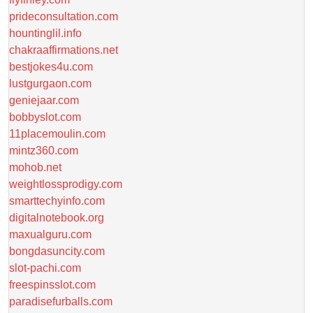
prideconsultation.com
hountinglil.info
chakraaffirmations.net
bestjokes4u.com
lustgurgaon.com
geniejaar.com
bobbyslot.com
11placemoulin.com
mintz360.com
mohob.net
weightlossprodigy.com
smarttechyinfo.com
digitalnotebook.org
maxualguru.com
bongdasuncity.com
slot-pachi.com
freespinsslot.com
paradisefurballs.com