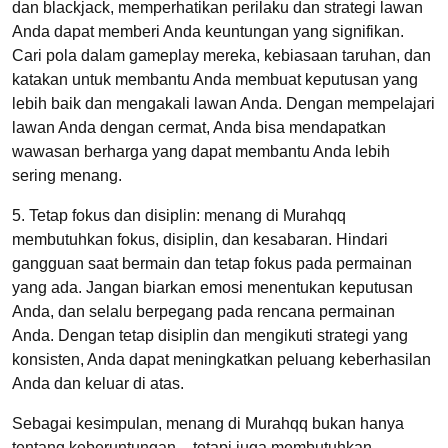
dan blackjack, memperhatikan perilaku dan strategi lawan
Anda dapat memberi Anda keuntungan yang signifikan.
Cari pola dalam gameplay mereka, kebiasaan taruhan, dan
katakan untuk membantu Anda membuat keputusan yang
lebih baik dan mengakali lawan Anda. Dengan mempelajari
lawan Anda dengan cermat, Anda bisa mendapatkan
wawasan berharga yang dapat membantu Anda lebih
sering menang.
5. Tetap fokus dan disiplin: menang di Murahqq
membutuhkan fokus, disiplin, dan kesabaran. Hindari
gangguan saat bermain dan tetap fokus pada permainan
yang ada. Jangan biarkan emosi menentukan keputusan
Anda, dan selalu berpegang pada rencana permainan
Anda. Dengan tetap disiplin dan mengikuti strategi yang
konsisten, Anda dapat meningkatkan peluang keberhasilan
Anda dan keluar di atas.
Sebagai kesimpulan, menang di Murahqq bukan hanya
tentang keberuntungan – tetapi juga membutuhkan