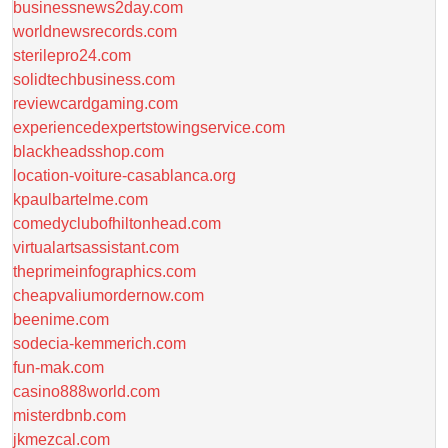
businessnews2day.com
worldnewsrecords.com
sterilepro24.com
solidtechbusiness.com
reviewcardgaming.com
experiencedexpertstowingservice.com
blackheadsshop.com
location-voiture-casablanca.org
kpaulbartelme.com
comedyclubofhiltonhead.com
virtualartsassistant.com
theprimeinfographics.com
cheapvaliumordernow.com
beenime.com
sodecia-kemmerich.com
fun-mak.com
casino888world.com
misterdbnb.com
jkmezcal.com