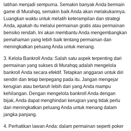
latihan menjadi sempurna. Semakin banyak Anda bermain
game di Murahqq, semakin baik Anda akan melakukannya.
Luangkan waktu untuk melatih keterampilan dan strategi
Anda, apakah itu melalui permainan gratis atau permainan
berisiko rendah. Ini akan membantu Anda mengembangkan
pemahaman yang lebih baik tentang permainan dan
meningkatkan peluang Anda untuk menang.
3. Kelola Bankroll Anda: Salah satu aspek terpenting dari
permainan yang sukses di Murahqq adalah mengelola
bankroll Anda secara efektif. Tetapkan anggaran untuk diri
sendiri dan tetap berpegang pada itu. Jangan mengejar
kerugian atau bertaruh lebih dari yang Anda mampu
kehilangan. Dengan mengelola bankroll Anda dengan
bijak, Anda dapat menghindari kerugian yang tidak perlu
dan meningkatkan peluang Anda untuk menang dalam
jangka panjang.
4. Perhatikan lawan Anda: dalam permainan seperti poker