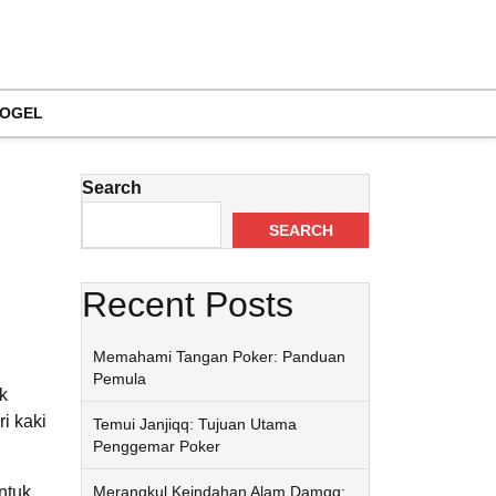
OGEL
Search
SEARCH
Recent Posts
Memahami Tangan Poker: Panduan
Pemula
k
i kaki
Temui Janjiqq: Tujuan Utama
Penggemar Poker
ntuk
Merangkul Keindahan Alam Damqq: