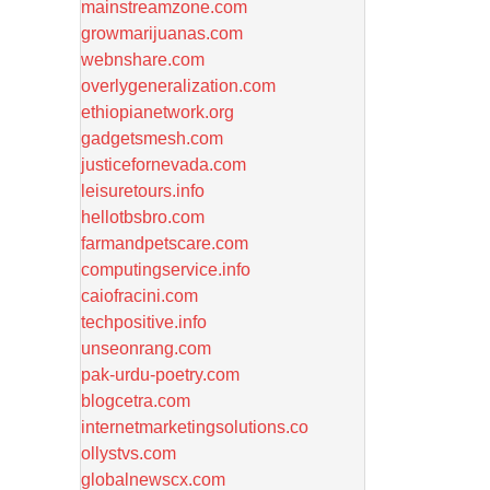
mainstreamzone.com
growmarijuanas.com
webnshare.com
overlygeneralization.com
ethiopianetwork.org
gadgetsmesh.com
justicefornevada.com
leisuretours.info
hellotbsbro.com
farmandpetscare.com
computingservice.info
caiofracini.com
techpositive.info
unseonrang.com
pak-urdu-poetry.com
blogcetra.com
internetmarketingsolutions.co
ollystvs.com
globalnewscx.com