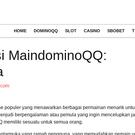
HOME
DOMINOQQ
SLOT
CASINO
SBOBET
T
i MaindominoQQ:
a
.com
ne populer yang menawarkan berbagai permainan menarik untu
enjudi berpengalaman atau pemula yang ingin mencelupkan jar
Q memiliki sesuatu untuk semua orang.
 antarmuka yang ramah pengguna, yang memudahkan pemain u