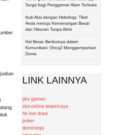
Surga bagi Penggemar Alam Terbuka
,
Ikuti Aksi dengan Hebohqq: Tiket
Anda menuju Kemenangan Besar
dan Hiburan Tanpa Akhir
Sumber
Hal Besar Berikutnya dalam
Komunikasi: Oricq2 Menggemparkan
Dunia
judian
LINK LAINNYA
pkv games
i
slot online terpercaya
datang
hk live draw
ntuk
poker
dominoqq