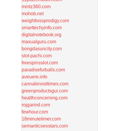
mintz360.com
mohob.net
weightlossprodigy.com
smarttechyinfo.com
digitalnotebook.org
maxualguru.com
bongdasuncity.com
slot-pachi.com
freespinsslot.com
paradisefurballs.com
aveuere.info
cannabinoidtimes.com
greenproductsgui.com
healthconcerning.com
rojgarind.com
fewhour.com
18minutetimer.com
semanticseostars.com