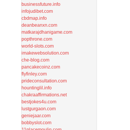
businessfuture.info
infojudibet.com
cbdmap.info
deanbeanxn.com
matkarajdhanigame.com
popthrone.com
world-slots.com
imakewebsolution.com
che-blog.com
pancakecoinz.com
flyfinley.com
prideconsultation.com
hountinglil.info
chakraaffirmations.net
bestjokes4u.com
lustgurgaon.com
geniejaar.com
bobbyslot.com
11placemoulin.com