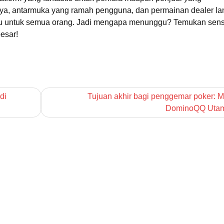
a, antarmuka yang ramah pengguna, dan permainan dealer l
tu untuk semua orang. Jadi mengapa menunggu? Temukan sens
esar!
di
Tujuan akhir bagi penggemar poker: 
DominoQQ Uta