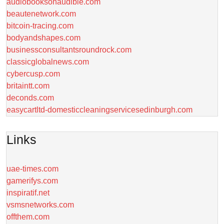
audiobooksonaudible.com
beautenetwork.com
bitcoin-tracing.com
bodyandshapes.com
businessconsultantsroundrock.com
classicglobalnews.com
cybercusp.com
britaintt.com
deconds.com
easycartltd-domesticcleaningservicesedinburgh.com
Links
uae-times.com
gamerifys.com
inspiratif.net
vsmsnetworks.com
offthem.com