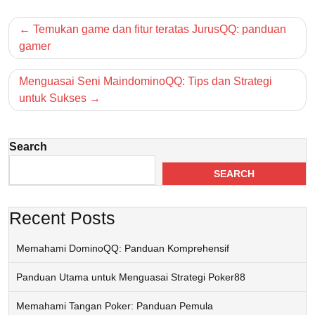
Post
Temukan game dan fitur teratas JurusQQ: panduan
navigation
gamer
Menguasai Seni MaindominoQQ: Tips dan Strategi
untuk Sukses
Search
SEARCH
Recent Posts
Memahami DominoQQ: Panduan Komprehensif
Panduan Utama untuk Menguasai Strategi Poker88
Memahami Tangan Poker: Panduan Pemula