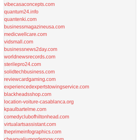
vibecasaconcepts.com
quantum24.info
quantenki.com
businessmagazineusa.com
medicwellcare.com
vidsmall.com
businessnews2day.com
worldnewsrecords.com
sterilepro24.com
solidtechbusiness.com
reviewcardgaming.com
experiencedexpertstowingservice.com
blackheadsshop.com
location-voiture-casablanca.org
kpaulbartelme.com
comedyclubofhiltonhead.com
virtualartsassistant.com
theprimeinfographics.com
cheapvaliumordernow.com