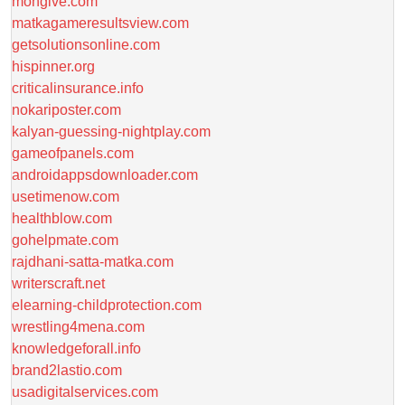
mongive.com
matkagameresultsview.com
getsolutionsonline.com
hispinner.org
criticalinsurance.info
nokariposter.com
kalyan-guessing-nightplay.com
gameofpanels.com
androidappsdownloader.com
usetimenow.com
healthblow.com
gohelpmate.com
rajdhani-satta-matka.com
writerscraft.net
elearning-childprotection.com
wrestling4mena.com
knowledgeforall.info
brand2lastio.com
usadigitalservices.com