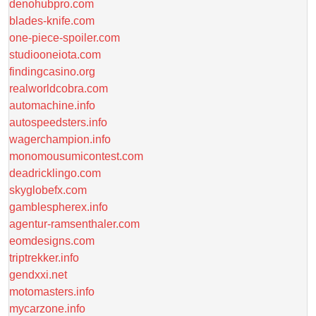
denohubpro.com
blades-knife.com
one-piece-spoiler.com
studiooneiota.com
findingcasino.org
realworldcobra.com
automachine.info
autospeedsters.info
wagerchampion.info
monomousumicontest.com
deadricklingo.com
skyglobefx.com
gamblespherex.info
agentur-ramsenthaler.com
eomdesigns.com
triptrekker.info
gendxxi.net
motomasters.info
mycarzone.info