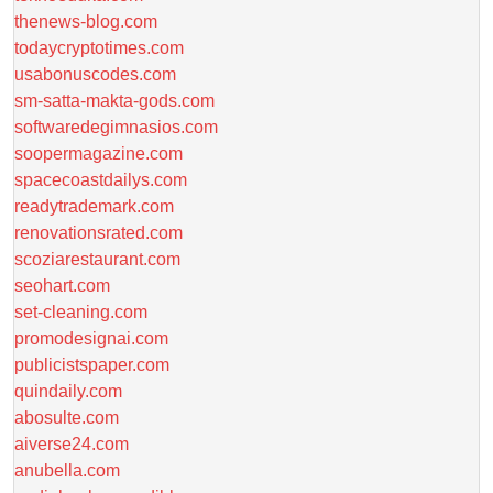
thenews-blog.com
todaycryptotimes.com
usabonuscodes.com
sm-satta-makta-gods.com
softwaredegimnasios.com
soopermagazine.com
spacecoastdailys.com
readytrademark.com
renovationsrated.com
scoziarestaurant.com
seohart.com
set-cleaning.com
promodesignai.com
publicistspaper.com
quindaily.com
abosulte.com
aiverse24.com
anubella.com