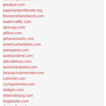
greatpai.com
paperlanterntheatre.org
freeworshipnetwork.com
watercraftllc.com
abourge.com
afiliixs.com
alharammallz.com
americanbulletins.com
asespares.com
arabianstime.com
atticabblues.com
autometropolist.com
beautycreamreview.com
coinmoh.com
cyclopsreview.com
dattgen.com
didoivatnang.com
dogsbarks.com