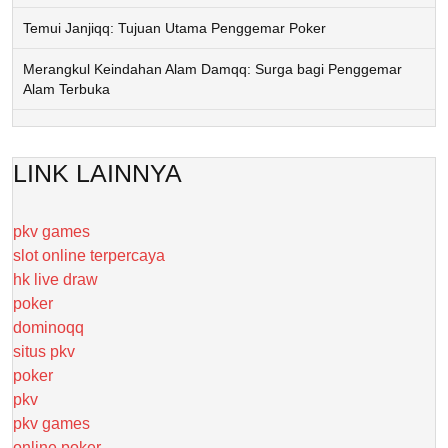
Temui Janjiqq: Tujuan Utama Penggemar Poker
Merangkul Keindahan Alam Damqq: Surga bagi Penggemar
Alam Terbuka
LINK LAINNYA
pkv games
slot online terpercaya
hk live draw
poker
dominoqq
situs pkv
poker
pkv
pkv games
online poker