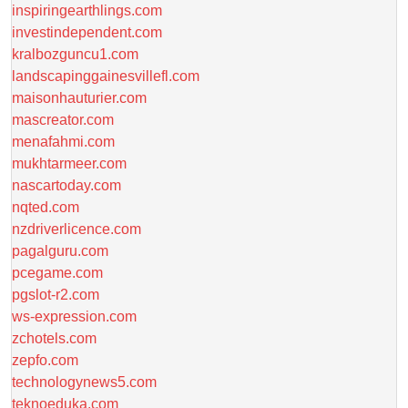
inspiringearthlings.com
investindependent.com
kralbozguncu1.com
landscapinggainesvillefl.com
maisonhauturier.com
mascreator.com
menafahmi.com
mukhtarmeer.com
nascartoday.com
nqted.com
nzdriverlicence.com
pagalguru.com
pcegame.com
pgslot-r2.com
ws-expression.com
zchotels.com
zepfo.com
technologynews5.com
teknoeduka.com