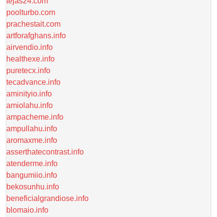
tejas24.com
poolturbo.com
prachestait.com
artforafghans.info
airvendio.info
healthexe.info
puretecx.info
tecadvance.info
aminityio.info
amiolahu.info
ampacheme.info
ampullahu.info
aromaxme.info
asserthatecontrast.info
atenderme.info
bangumiio.info
bekosunhu.info
beneficialgrandiose.info
blomaio.info