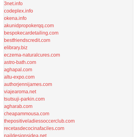
3net.info
codeplex.info
okena.info
akunidpropokerqq.com
bespokecardetailing.com
bestfriendscredit.com
elibrary.biz
eczema-naturalcures.com
astro-bath.com
aghapal.com
altu-expo.com
authorjennijames.com
viajearoma.net
tsutsuji-parkin.com
agharab.com
cheapammousa.com
thepositiveladiessoccerclub.com
recetasdecocinafaciles.com
naildesignsidea.net