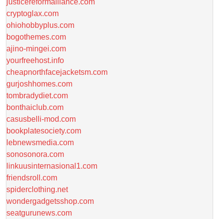
justicereformalliance.com
cryptoglax.com
ohiohobbyplus.com
bogothemes.com
ajino-mingei.com
yourfreehost.info
cheapnorthfacejacketsm.com
gurjoshhomes.com
tombradydiet.com
bonthaiclub.com
casusbelli-mod.com
bookplatesociety.com
lebnewsmedia.com
sonosonora.com
linkuusinternasional1.com
friendsroll.com
spiderclothing.net
wondergadgetsshop.com
seatgurunews.com